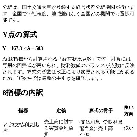
分析は、国土交通大臣が登録する経営状況分析機関が行いま
す。全国で10社程度、地域差はなく全国どの機関でも選択可
能です。
Y点の算式
Y = 167.3 × A + 583
Aは8指標から計算される「経営状況点数」です。計算には
専用の回帰式が用いられ、財務数値のバランスが点数に反映
されます。算式の係数は改正により変更される可能性がある
ため、実案件では最新の手引きを確認します。
8指標の内訳
良い
指標
定義
算式の骨子
方向
売上高に対す
(支払利息−受取利息
y1 純支払利息比
る実質金利負
低い
配当金)÷売上高
率
担
×100