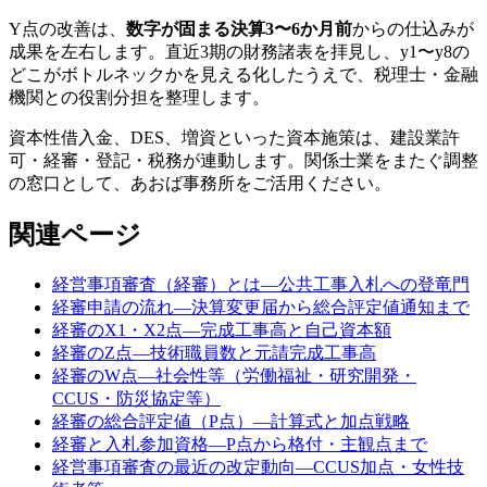
Y点の改善は、
数字が固まる決算3〜6か月前
からの仕込みが
成果を左右します。直近3期の財務諸表を拝見し、y1〜y8の
どこがボトルネックかを見える化したうえで、税理士・金融
機関との役割分担を整理します。
資本性借入金、DES、増資といった資本施策は、建設業許
可・経審・登記・税務が連動します。関係士業をまたぐ調整
の窓口として、あおば事務所をご活用ください。
関連ページ
経営事項審査（経審）とは—公共工事入札への登竜門
経審申請の流れ—決算変更届から総合評定値通知まで
経審のX1・X2点—完成工事高と自己資本額
経審のZ点—技術職員数と元請完成工事高
経審のW点—社会性等（労働福祉・研究開発・
CCUS・防災協定等）
経審の総合評定値（P点）—計算式と加点戦略
経審と入札参加資格—P点から格付・主観点まで
経営事項審査の最近の改定動向—CCUS加点・女性技