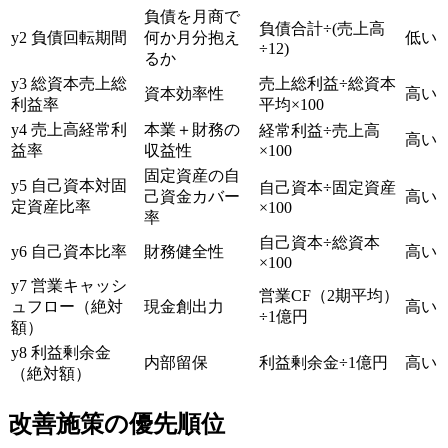
負債を月商で
負債合計÷(売上高
y2 負債回転期間
何か月分抱え
低い
÷12)
るか
y3 総資本売上総
売上総利益÷総資本
資本効率性
高い
利益率
平均×100
y4 売上高経常利
本業＋財務の
経常利益÷売上高
高い
益率
収益性
×100
固定資産の自
y5 自己資本対固
自己資本÷固定資産
己資金カバー
高い
定資産比率
×100
率
自己資本÷総資本
y6 自己資本比率
財務健全性
高い
×100
y7 営業キャッシ
営業CF（2期平均）
ュフロー（絶対
現金創出力
高い
÷1億円
額）
y8 利益剰余金
内部留保
利益剰余金÷1億円
高い
（絶対額）
改善施策の優先順位