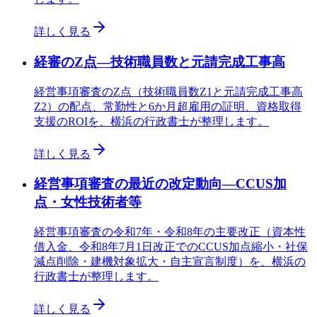
詳しく見る
経審のZ点—技術職員数と元請完成工事高
経営事項審査のZ点（技術職員数Z1と元請完成工事高
Z2）の配点、常勤性と6か月超雇用の証明、資格取得
支援のROIを、横浜の行政書士が整理します。
詳しく見る
経営事項審査の最近の改定動向—CCUS加
点・女性技術者等
経営事項審査の令和7年・令和8年の主要改正（資本性
借入金、令和8年7月1日改正でのCCUS加点縮小・社保
減点削除・建機対象拡大・自主宣言制度）を、横浜の
行政書士が整理します。
詳しく見る