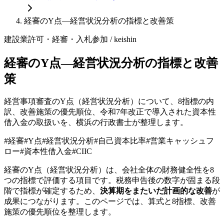
経審のY点—経営状況分析の指標と改善策
建設業許可・経審・入札参加
/ keishin
経審のY点—経営状況分析の指標と改善
策
経営事項審査のY点（経営状況分析）について、8指標の内
訳、改善施策の優先順位、令和7年改正で導入された資本性
借入金の取扱いを、横浜の行政書士が整理します。
#
経審
#
Y点
#
経営状況分析
#
自己資本比率
#
営業キャッシュフ
ロー
#
資本性借入金
#
CIIC
経審のY点（経営状況分析）は、会社全体の財務健全性を8
つの指標で評価する項目です。税務申告後の数字が固まる段
階で指標が確定するため、
決算期をまたいだ計画的な改善
が
成果につながります。このページでは、算式と8指標、改善
施策の優先順位を整理します。