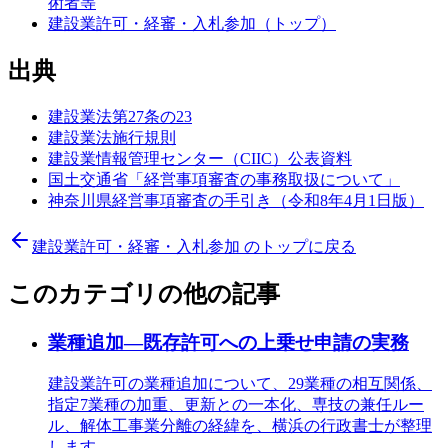
術者等
建設業許可・経審・入札参加（トップ）
出典
建設業法第27条の23
建設業法施行規則
建設業情報管理センター（CIIC）公表資料
国土交通省「経営事項審査の事務取扱について」
神奈川県経営事項審査の手引き（令和8年4月1日版）
建設業許可・経審・入札参加
のトップに戻る
このカテゴリの他の記事
業種追加—既存許可への上乗せ申請の実務
建設業許可の業種追加について、29業種の相互関係、
指定7業種の加重、更新との一本化、専技の兼任ルー
ル、解体工事業分離の経緯を、横浜の行政書士が整理
します。