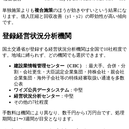
単独施策よりも
複合施策
のほうが効きやすいという結果にな
ります。借入圧縮と回収改善（y1・y2）の即効性が高い傾向
です。
登録経営状況分析機関
国土交通省が登録する経営状況分析機関は全国で10社程度で
す。地域に縛られず、どの機関でも選択できます。
建設業情報管理センター（CIIC）
：最大手。合併・分
割・会社更生・大臣認定企業集団・持株会社・親会社
企業集団・海外子会社等の特殊経審取扱い通達を多数
公表
ワイズ公共データシステム
：中堅
経営状況分析センター
：中堅
その他の7社程度
手数料は機関により異なり、数千円から1万円台です。処理
期間は1〜3週間が目安となります。