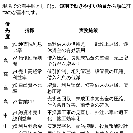
現場での着手順としては、
短期で効きやすい項目から順に打
つ
のが基本です。
優
先
指標
実務施策
度
y1 純支払利息
高利借入の借換え、一部繰上返済、遊
高
比率
休資金の有効活用
y2 負債回転期
借入圧縮、長期未払金の整理、売上増
高
間
で分母を増やす
y4 売上高経常
値引抑制、粗利管理、販管費の圧縮、
高
利益率
借入利息の低減
y6 自己資本比
増資、利益留保、短期借入の返済、債
高
率
務圧縮
売掛金回収、未成工事支出金の圧縮、
高
y7 営業CF
仕入条件改善、前受金の確保
y3 総資本売上
不採算工事の見直し、外注比率の適正
中
総利益率
化、施工効率化
中
y8 利益剰余金
安定黒字化、配当抑制、役員報酬設計