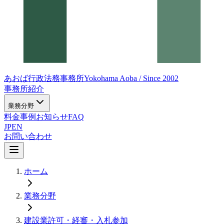
あおば行政法務事務所
Yokohama Aoba / Since 2002
事務所紹介
業務分野
料金
事例
お知らせ
FAQ
JP
EN
お問い合わせ
ホーム
業務分野
建設業許可・経審・入札参加