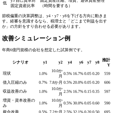
y5 自己資本対
固定資産圧縮、増資、遊休資産整理
低
固定資産比率
（時間を要する）
節税偏重の決算調整は、y4・y7・y8を下げる方向に動きま
す。経審を意識するなら、税理士と「どこまで利益を出す
か」の方針をすり合わせる必要があります。
改善シミュレーション例
年商6億円規模の会社を想定した試算例です。
推計
シナリオ
y1
y2
y4
y6
y7
y8
Y
10.0か
現状
1.0%
0.5%
16.7%
0.05
0.20
559
月
借入圧縮のみ
0.7%
7.8か月
0.5%
20.0%
0.05
0.20
606
10.0か
収益改善のみ
1.0%
2.5%
16.7%
0.15
0.35
597
月
増資・資本改善の
10.0か
1.0%
0.5%
30.0%
0.05
0.60
590
み
月
複合改善
0.5%
7.2か月
2.5%
32.1%
0.20
0.50
695