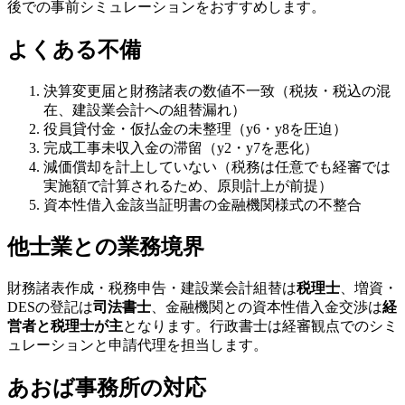
後での事前シミュレーションをおすすめします。
よくある不備
決算変更届と財務諸表の数値不一致（税抜・税込の混
在、建設業会計への組替漏れ）
役員貸付金・仮払金の未整理（y6・y8を圧迫）
完成工事未収入金の滞留（y2・y7を悪化）
減価償却を計上していない（税務は任意でも経審では
実施額で計算されるため、原則計上が前提）
資本性借入金該当証明書の金融機関様式の不整合
他士業との業務境界
財務諸表作成・税務申告・建設業会計組替は
税理士
、増資・
DESの登記は
司法書士
、金融機関との資本性借入金交渉は
経
営者と税理士が主
となります。行政書士は経審観点でのシミ
ュレーションと申請代理を担当します。
あおば事務所の対応