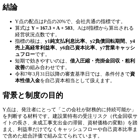
結論
Y点の配点はP点の20%で、会社共通の指標です。
算式は
Y = 167.3 × A + 583
。Aは8指標から算出される
経営状況点数です。
指標の核は、
y1純支払利息比率、y2負債回転期間、y4
売上高経常利益率、y6自己資本比率、y7営業キャッシ
ュフロー
です。
短期で効きやすいのは、
借入圧縮・売掛金回収・粗利
改善
の組み合わせです。
令和7年3月31日以降の審査基準日では、条件付きで
資
本性借入金
を自己資本相当として扱えます。
背景と制度の目的
Y点は、発注者にとって「この会社が財務的に持続可能か」
を判断する材料です。建設業特有の受注リスク（代金回収サ
イトの長さ、未成工事支出金の滞留、資材価格の変動）を踏
まえ、利益率だけでなくキャッシュフローや自己資本比率ま
で含めた総合評価で組み立てられています。