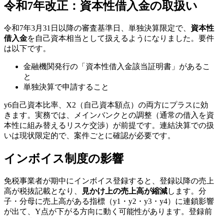
令和7年改正：資本性借入金の取扱い
令和7年3月31日以降の審査基準日、単独決算限定で、
資本性
借入金
を自己資本相当として扱えるようになりました。要件
は以下です。
金融機関発行の「資本性借入金該当証明書」があるこ
と
単独決算で申請すること
y6自己資本比率、X2（自己資本額点）の両方にプラスに効
きます。実務では、メインバンクとの調整（通常の借入を資
本性に組み替えるリスケ交渉）が前提です。連結決算での扱
いは現状限定的で、案件ごとに確認が必要です。
インボイス制度の影響
免税事業者が期中にインボイス登録すると、登録以降の売上
高が税抜記載となり、
見かけ上の売上高が縮減
します。分
子・分母に売上高がある指標（y1・y2・y3・y4）に連鎖影響
が出て、Y点が下がる方向に動く可能性があります。登録前