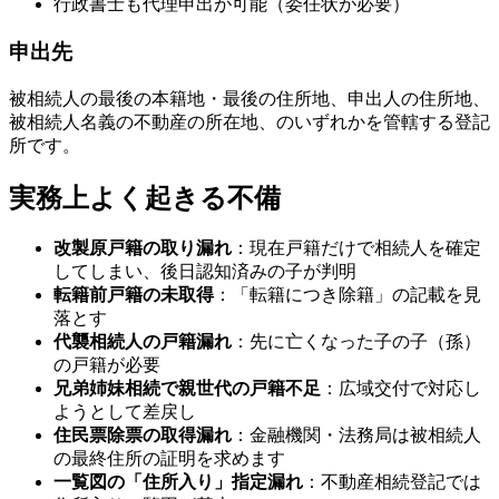
行政書士も代理申出が可能（委任状が必要）
申出先
被相続人の最後の本籍地・最後の住所地、申出人の住所地、
被相続人名義の不動産の所在地、のいずれかを管轄する登記
所です。
実務上よく起きる不備
改製原戸籍の取り漏れ
：現在戸籍だけで相続人を確定
してしまい、後日認知済みの子が判明
転籍前戸籍の未取得
：「転籍につき除籍」の記載を見
落とす
代襲相続人の戸籍漏れ
：先に亡くなった子の子（孫）
の戸籍が必要
兄弟姉妹相続で親世代の戸籍不足
：広域交付で対応し
ようとして差戻し
住民票除票の取得漏れ
：金融機関・法務局は被相続人
の最終住所の証明を求めます
一覧図の「住所入り」指定漏れ
：不動産相続登記では