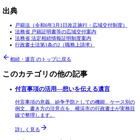
出典
戸籍法（令和6年3月1日改正施行・広域交付制度）
法務省 戸籍証明書等の広域交付案内
法務省 法定相続情報証明制度案内
行政書士法第1条の2（職務上請求）
相続・遺言
のトップに戻る
このカテゴリの他の記事
付言事項の活用—想いを伝える遺言
付言事項の意義、紛争予防としての機能、ケース別の
例文、書き方の注意点を、横浜市の行政書士が実務目
線で整理します。
詳しく見る