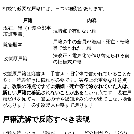
相続で必要な戸籍には、三つの種類があります。
戸籍
内容
現在戸籍（戸籍全部事
現時点で有効な戸籍
項証明書）
戸籍の中の全員が婚姻・死亡・転籍
除籍謄本
等で除かれた戸籍
法改正・電算化で作り替えられる前
改製原戸籍
の旧様式戸籍
改製原戸籍は縦書き・手書き・旧字体で書かれていることが
多く、読み解きに慣れが必要です。実務上の重要な注意点
は、
改製の時点ですでに婚姻・死亡等で除かれていた人は、
新しい戸籍に移記されないことがある
という点です。現在戸
籍だけを見ても、過去の子や認知済みの子が出てこない場合
があります。必ず改製原戸籍まで遡ります。
戸籍読解で反応すべき表現
戸籍を読むとき、「誰が」「いつ」「どの原因で」「どの戸