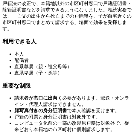
戸籍法の改正で、本籍地以外の市区町村窓口で戸籍証明書・
除籍証明書などを請求できるようになりました。相続実務で
は、「亡父の出生から死亡までの戸除籍を、子が自宅近くの
市区町村窓口でまとめて請求する」場面で効果を発揮しま
す。
利用できる人
本人
配偶者
直系尊属（親・祖父母等）
直系卑属（子・孫等）
重要な制限
請求者が
窓口に出向く
必要があります。郵送・オンラ
イン・代理人請求はできません。
顔写真付きの身分証明書
で本人確認を受けます。
戸籍の附票と身分証明書は対象外です。
コンピュータ化前の一部の改製原戸籍は対象外で、従
来どおり本籍地の市区町村に個別請求します。