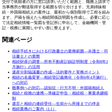
交付で依頼者の方に窓口請求いただく範囲と、職務上請求で
当事務所が郵送取得する範囲を切り分けます。兄弟姉妹相
続・外国籍相続人の案件は、最初から個別取得で工程を組み
ます。戸籍を揃えたら相続関係説明図を作成し、必要に応じ
て法定相続情報一覧図を登記所に申出して、金融機関・登
記・税務に展開しやすい形に整えます。
関連ページ
相続手続きにおける行政書士の業務範囲—弁護士・司
法書士との業際
相続財産の調査—所有不動産記録証明制度（令和8年2
月施行）の活用
遺産分割協議書の作成—法的要件と実務ポイント
相続の名義変更—相続登記義務化（令和6年4月施行）
への対応
難事例への対応—認知症・行方不明・外国籍相続人
相続と税務の連携—準確定申告・相続税・事業承継税
制
遺言と相続の連続受任—生前から死後までの伴走
相続業務のご案内（L1）