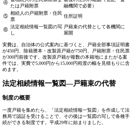
④
たは戸籍附票
融機関で必要）
相続人の戸籍附票・住民
⑤
住所証明
票
法定相続情報一覧図の写
戸籍束の代替として各機関に
⑥
し
展開
実費は、自治体の公式案内に基づくと、戸籍全部事項証明書
が450円、除籍謄本・改製原戸籍が750円、戸籍附票・住民票
が300円前後です。改製原戸籍が複数の本籍地にまたがる案
件では、実費で5,000円から15,000円程度の幅を見積もりに含
めます。
法定相続情報一覧図—戸籍束の代替
制度の概要
一度戸籍を集めたら、「法定相続情報一覧図」を作成して法
務局で認証を受けることで、その後は一覧図の写しで各種手
続ができる制度です。平成29年に始まりました。