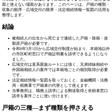
面と使えない場面があります。このページは、戸籍の種類・
収集の順序・広域交付の限界・法定相続情報一覧図の活用を
整理します。
結論
被相続人の出生から死亡まで連続した戸籍・除籍・改
製原戸籍が必要です。
令和6年3月1日から広域交付制度が始まり、本籍地以外
の市区町村窓口で戸籍証明書を請求できるようになり
ました。
広域交付は直系親族ルートには強く、兄弟姉妹相続や
外国籍相続人の案件では本籍地ごとの個別取得が必要
です。
法定相続情報一覧図を取っておくと、金融機関・法務
局・税務署で戸籍束の代替として使えます。
当事務所は、職務上請求による郵送取得と依頼者窓口
請求を案件ごとに使い分けます。
戸籍の三種—まず種類を押さえる