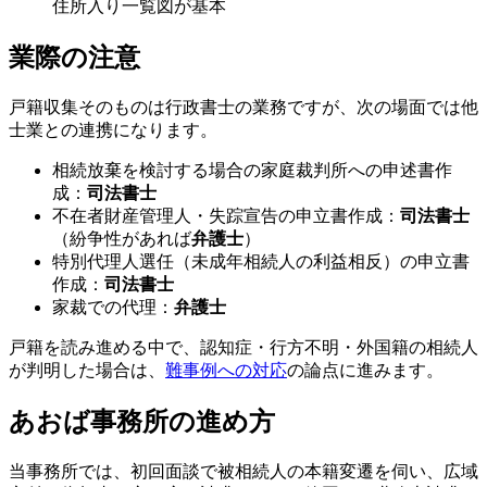
住所入り一覧図が基本
業際の注意
戸籍収集そのものは行政書士の業務ですが、次の場面では他
士業との連携になります。
相続放棄を検討する場合の家庭裁判所への申述書作
成：
司法書士
不在者財産管理人・失踪宣告の申立書作成：
司法書士
（紛争性があれば
弁護士
）
特別代理人選任（未成年相続人の利益相反）の申立書
作成：
司法書士
家裁での代理：
弁護士
戸籍を読み進める中で、認知症・行方不明・外国籍の相続人
が判明した場合は、
難事例への対応
の論点に進みます。
あおば事務所の進め方
当事務所では、初回面談で被相続人の本籍変遷を伺い、広域