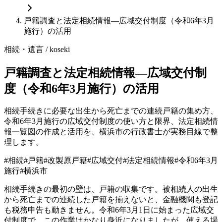
戸籍調査と法定相続情報—広域交付制度（令和6年3月
施行）の活用
相続・遺言
/ koseki
戸籍調査と法定相続情報—広域交付制
度（令和6年3月施行）の活用
相続手続きに必要な出生から死亡までの連続戸籍の集め方、
令和6年3月施行の広域交付制度の使い方と限界、法定相続情
報一覧図の作成と活用を、横浜市の行政書士が実務目線で整
理します。
#
相続
#
戸籍
#
改製原戸籍
#
広域交付
#
法定相続情報
#
令和6年3月
施行
#
横浜市
相続手続きの最初の壁は、戸籍の収集です。被相続人の出生
から死亡までの連続した戸籍を揃えないと、金融機関も登記
も税務申告も動きません。令和6年3月1日に始まった広域交
付制度で、この作業はかなり身近になりましたが、使える場