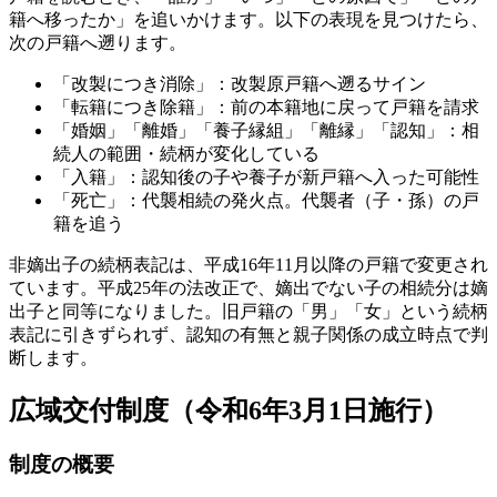
籍へ移ったか」を追いかけます。以下の表現を見つけたら、
次の戸籍へ遡ります。
「改製につき消除」：改製原戸籍へ遡るサイン
「転籍につき除籍」：前の本籍地に戻って戸籍を請求
「婚姻」「離婚」「養子縁組」「離縁」「認知」：相
続人の範囲・続柄が変化している
「入籍」：認知後の子や養子が新戸籍へ入った可能性
「死亡」：代襲相続の発火点。代襲者（子・孫）の戸
籍を追う
非嫡出子の続柄表記は、平成16年11月以降の戸籍で変更され
ています。平成25年の法改正で、嫡出でない子の相続分は嫡
出子と同等になりました。旧戸籍の「男」「女」という続柄
表記に引きずられず、認知の有無と親子関係の成立時点で判
断します。
広域交付制度（令和6年3月1日施行）
制度の概要