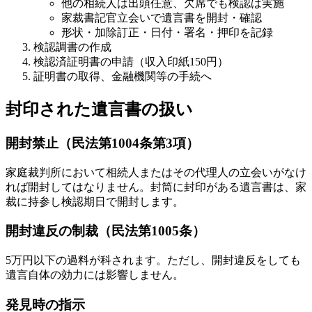
他の相続人は出頭任意、欠席でも検認は実施
家裁書記官立会いで遺言書を開封・確認
形状・加除訂正・日付・署名・押印を記録
検認調書の作成
検認済証明書の申請（収入印紙150円）
証明書の取得、金融機関等の手続へ
封印された遺言書の扱い
開封禁止（民法第1004条第3項）
家庭裁判所において相続人またはその代理人の立会いがなけ
れば開封してはなりません。封筒に封印がある遺言書は、家
裁に持参し検認期日で開封します。
開封違反の制裁（民法第1005条）
5万円以下の過料が科されます。ただし、開封違反をしても
遺言自体の効力には影響しません。
発見時の指示