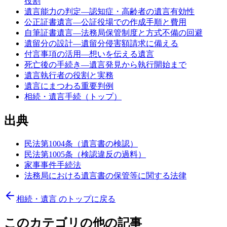
役割
遺言能力の判定—認知症・高齢者の遺言有効性
公正証書遺言—公証役場での作成手順と費用
自筆証書遺言—法務局保管制度と方式不備の回避
遺留分の設計—遺留分侵害額請求に備える
付言事項の活用—想いを伝える遺言
死亡後の手続き—遺言発見から執行開始まで
遺言執行者の役割と実務
遺言にまつわる重要判例
相続・遺言手続（トップ）
出典
民法第1004条（遺言書の検認）
民法第1005条（検認違反の過料）
家事事件手続法
法務局における遺言書の保管等に関する法律
相続・遺言
のトップに戻る
このカテゴリの他の記事