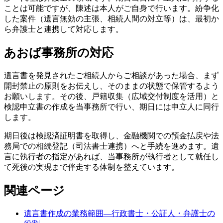
ことは可能ですが、陳述は本人がご自身で行います。紛争化
した案件（遺言無効の主張、相続人間の対立等）は、最初か
ら弁護士と連携して対応します。
あおば事務所の対応
遺言書を発見されたご相続人からご相談があった場合、まず
開封禁止の原則をお伝えし、そのままの状態で保管するよう
お願いします。その後、戸籍収集（広域交付制度を活用）と
検認申立書の作成を当事務所で行い、期日には申立人に同行
します。
期日後は検認済証明書を取得し、金融機関での預金払戻や法
務局での相続登記（司法書士連携）へと手続を進めます。遺
言に執行者の指定があれば、当事務所が執行者として就任し
て死後の実現まで伴走する体制を整えています。
関連ページ
遺言書作成の業務範囲—行政書士・公証人・弁護士の