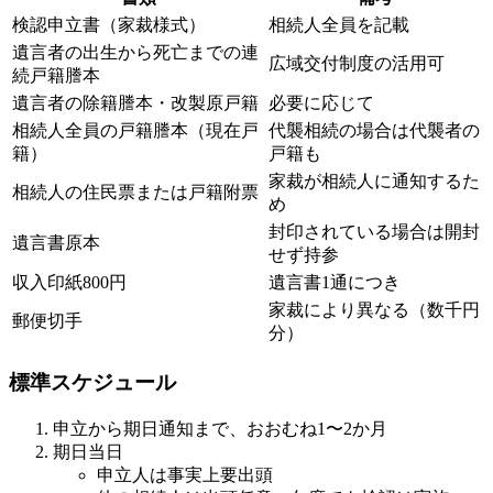
検認申立書（家裁様式）
相続人全員を記載
遺言者の出生から死亡までの連
広域交付制度の活用可
続戸籍謄本
遺言者の除籍謄本・改製原戸籍
必要に応じて
相続人全員の戸籍謄本（現在戸
代襲相続の場合は代襲者の
籍）
戸籍も
家裁が相続人に通知するた
相続人の住民票または戸籍附票
め
封印されている場合は開封
遺言書原本
せず持参
収入印紙800円
遺言書1通につき
家裁により異なる（数千円
郵便切手
分）
標準スケジュール
申立から期日通知まで、おおむね1〜2か月
期日当日
申立人は事実上要出頭