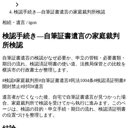
検認手続き—自筆証書遺言の家庭裁判所検認
相続・遺言
/ igon
検認手続き—自筆証書遺言の家庭裁判
所検認
自筆証書遺言の検認がなぜ必要か、申立の管轄・必要書類・
期日の流れ、検認済証明書の使い道、法務局保管との比較を
横浜市の行政書士が整理します。
#
検認
#
家庭裁判所
#
自筆証書遺言
#
民法1004条
#
検認済証明書
#
開封禁止
#
封印
#
遺言
遺言者が亡くなった後、自宅で自筆証書遺言が見つかった場
合、家庭裁判所で検認を受けてから執行に進みます。このペ
ージは、検認の目的・申立手続・期日の流れ、検認済証明書
の位置づけを整理します。