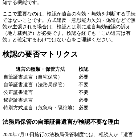
知する機能です。
ここで重要なのは、検認が遺言の有効・無効を判断する手続
ではないことです。方式違反・意思能力欠如・偽造などで無
効が主張される場合は、検認とは別に遺言無効確認の訴え
（地方裁判所）が必要です。検認を経ても「この遺言は有
効」と確定するわけではない点をご理解ください。
検認の要否マトリクス
遺言の種類・保管方法
検認
自筆証書遺言（自宅保管）
必要
自筆証書遺言（法務局保管）
不要
公正証書遺言
不要
秘密証書遺言
必要
特別方式遺言（危急時・隔絶地）
必要
法務局保管の自筆証書遺言が検認不要な理由
2020年7月10日施行の法務局保管制度では、相続人が「遺言