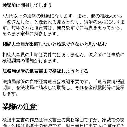
検認前に開封してしまう
5万円以下の過料の対象になります。また、他の相続人から
「改ざんした」と疑われる原因となり、紛争の火種になりま
す。封印された遺言書は、発見後すぐに写真を撮ってから、
そのまま家裁に持参します。
相続人全員が出頭しないと検認できないと思い込む
相続人全員の出頭は要件ではありません。欠席者には事後に
検認調書の通知が行きます。
法務局保管の遺言書まで検認しようとする
法務局保管の自筆証書遺言は検認不要です。「遺言書情報証
明書」を法務局に請求して取得し、それを金融機関等に提示
します。
業際の注意
検認申立書の作成は行政書士の業務範囲ですが、家裁での交
渉・代理は弁護士の領域です。期日当日に申立人に同行する