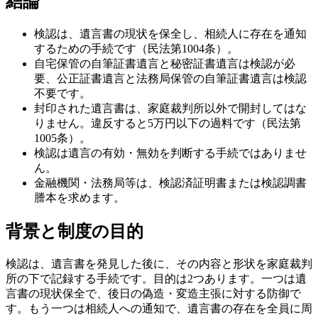
結論
検認は、遺言書の現状を保全し、相続人に存在を通知
するための手続です（民法第1004条）。
自宅保管の自筆証書遺言と秘密証書遺言は検認が必
要、公正証書遺言と法務局保管の自筆証書遺言は検認
不要です。
封印された遺言書は、家庭裁判所以外で開封してはな
りません。違反すると5万円以下の過料です（民法第
1005条）。
検認は遺言の有効・無効を判断する手続ではありませ
ん。
金融機関・法務局等は、検認済証明書または検認調書
謄本を求めます。
背景と制度の目的
検認は、遺言書を発見した後に、その内容と形状を家庭裁判
所の下で記録する手続です。目的は2つあります。一つは遺
言書の現状保全で、後日の偽造・変造主張に対する防御で
す。もう一つは相続人への通知で、遺言書の存在を全員に周