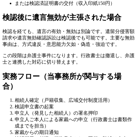
または検認済証明書の交付（収入印紙150円）
検認後に遺言無効が主張された場合
検認を経ても、遺言の有効・無効は別論です。遺留分侵害額
請求や遺言無効確認訴訟は検認後でも可能です。主要な無効
事由は、方式違反・意思能力欠如・偽造・強迫です。
この段階は弁護士事件になります。行政書士は撤退し、弁護
士と連携した対応に切り替えます。
実務フロー（当事務所が関与する場
合）
相続人確定（戸籍収集、広域交付制度活用）
検認申立書の起案
申立人（発見した相続人）の署名押印
申立人ご本人による家裁への申立（行政書士は書類作
成までを担当）
家裁からの期日通知