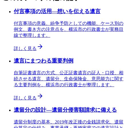
付言事項の活用—想いを伝える遺言
付言事項の意義、紛争予防としての機能、ケース別の
例文、書き方の注意点を、横浜市の行政書士が実務目
線で整理します。
詳しく見る
遺言にまつわる重要判例
自筆証書遺言の方式、公正証書遺言の証人・口授、相
続させる遺言、遺留分、生命保険金、意思能力に関す
る主要判例を、横浜市の行政書士が整理します。
詳しく見る
遺留分の設計—遺留分侵害額請求に備える
遺留分制度の基本、2019年改正後の金銭請求化、遺留
分算定の仕組み、事業承継・再婚家庭での遺言設計と