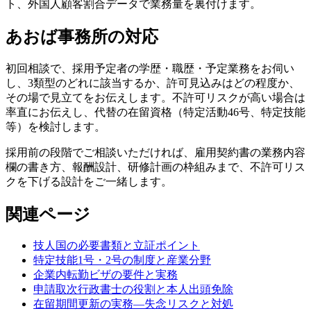
ト、外国人顧客割合データで業務量を裏付けます。
あおば事務所の対応
初回相談で、採用予定者の学歴・職歴・予定業務をお伺い
し、3類型のどれに該当するか、許可見込みはどの程度か、
その場で見立てをお伝えします。不許可リスクが高い場合は
率直にお伝えし、代替の在留資格（特定活動46号、特定技能
等）を検討します。
採用前の段階でご相談いただければ、雇用契約書の業務内容
欄の書き方、報酬設計、研修計画の枠組みまで、不許可リス
クを下げる設計をご一緒します。
関連ページ
技人国の必要書類と立証ポイント
特定技能1号・2号の制度と産業分野
企業内転勤ビザの要件と実務
申請取次行政書士の役割と本人出頭免除
在留期間更新の実務—失念リスクと対処