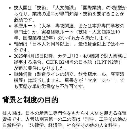
技人国は「技術」「人文知識」「国際業務」の3類型か
らなり、業務の過半が専門知識・技術を要することが
必須です。
学歴ルート（大卒＋専攻関連、または本邦専門学校の
専門士）か、実務経験ルート（技術・人文知識は10
年、国際業務は3年）のいずれかを満たします。
報酬は「日本人と同等以上」。最低賃金以上では不十
分です。
2025年4月15日以降、カテゴリ3・4の機関で対人業務に
従事する場合、CEFR B2相当の日本語（JLPT N2等）
が追加要件になりました。
単純労働（製造ラインの組立、飲食店ホール、客室清
掃等）は該当しません。肩書きが「マネージャー」で
も実態が単純労働なら不許可です。
背景と制度の目的
技人国は、日本の産業に専門性をもたらす人材を迎える在留
資格です。入管法別表第一の二の表は「理学、工学その他の
自然科学」「法律学、経済学、社会学その他の人文科学」