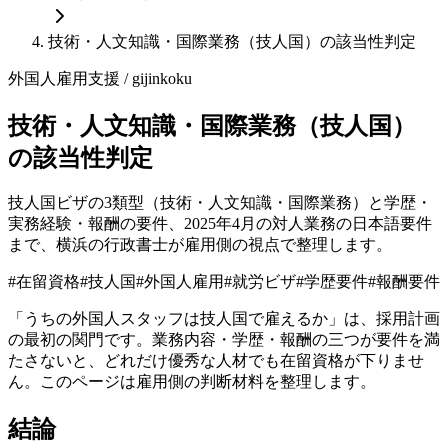
技術・人文知識・国際業務（技人国）の該当性判定
外国人雇用支援
/ gijinkoku
技術・人文知識・国際業務（技人国）
の該当性判定
技人国ビザの3類型（技術・人文知識・国際業務）と学歴・
実務経験・報酬の要件、2025年4月の対人業務の日本語要件
まで、横浜の行政書士が雇用側の視点で整理します。
#
在留資格
#
技人国
#
外国人雇用
#
就労ビザ
#
学歴要件
#
報酬要件
「うちの外国人スタッフは技人国で雇えるか」は、採用計画
の最初の関門です。業務内容・学歴・報酬の三つが要件を満
たさないと、どれだけ優秀な人材でも在留資格が下りませ
ん。このページは雇用側の判断材料を整理します。
結論