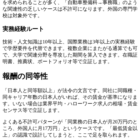
を求められることが多く、「自動車整備科→事務職」のよう
な関連性の乏しいケースは不許可になります。外国の専門学
校は対象外です。
実務経験ルート
技術・人文知識は10年以上、国際業務は3年以上の実務経験
で学歴要件を代替できます。複数企業にまたがる通算でも可
で、大学で関連分野を専攻した期間を算入できます。在職証
明書、推薦状、ポートフォリオ等で立証します。
報酬の同等性
「日本人と同等額以上」が法令の文言です。同社に同職種・
同キャリア年数の日本人がいれば、その賃金が基準になりま
す。いない場合は業界平均・ハローワーク求人の相場・賃金
センサス等で立証します。
よくある不許可パターンが「同業務の日本人が月20万円のと
ころ、外国人に月17万円」というケースです。「最低賃金以
上」の認識で設計してしまうと、ここで足を取られます。