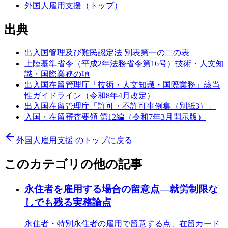
外国人雇用支援（トップ）
出典
出入国管理及び難民認定法 別表第一の二の表
上陸基準省令（平成2年法務省令第16号）技術・人文知
識・国際業務の項
出入国在留管理庁「技術・人文知識・国際業務」該当
性ガイドライン（令和8年4月改定）
出入国在留管理庁「許可・不許可事例集（別紙3）」
入国・在留審査要領 第12編（令和7年3月開示版）
外国人雇用支援
のトップに戻る
このカテゴリの他の記事
永住者を雇用する場合の留意点—就労制限な
しでも残る実務論点
永住者・特別永住者の雇用で留意する点、在留カード