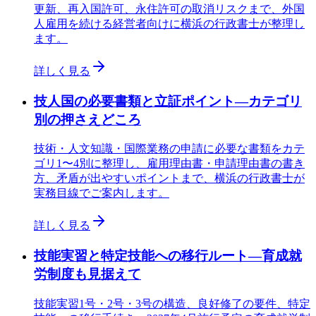
更新、再入国許可、永住許可の取消リスクまで、外国
人雇用を続ける経営者向けに横浜の行政書士が整理し
ます。
詳しく見る
技人国の必要書類と立証ポイント—カテゴリ
別の押さえどころ
技術・人文知識・国際業務の申請に必要な書類をカテ
ゴリ1〜4別に整理し、雇用理由書・申請理由書の書き
方、矛盾が出やすいポイントまで、横浜の行政書士が
実務目線でご案内します。
詳しく見る
技能実習と特定技能への移行ルート—育成就
労制度も見据えて
技能実習1号・2号・3号の構造、良好修了の要件、特定