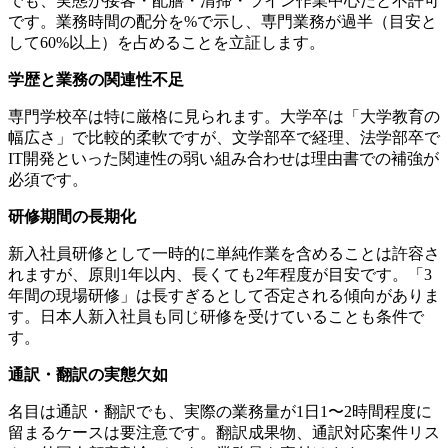
でも、実態が接客・配膳・清掃・ライン作業中心だと不許可
です。業務時間の配分を%で示し、専門業務が過半（目安と
して60%以上）を占めることを立証します。
学歴と業務の関連性不足
専門学校卒は特に厳格に見られます。大学卒は「大学教育の
幅広さ」で比較的柔軟ですが、文学部卒で経理、法学部卒で
IT開発といった関連性の弱い組み合わせは理由書での補強が
必須です。
研修期間の長期化
新入社員研修として一時的に単純作業を含めることは許容さ
れますが、原則1年以内、長くても2年程度が目安です。「3
年間の現場研修」は長すぎるとして否定される傾向がありま
す。日本人新入社員も同じ研修を受けていることも条件で
す。
通訳・翻訳の実態欠如
名目は通訳・翻訳でも、実際の業務量が1日1〜2時間程度に
留まるケースは要注意です。翻訳成果物、通訳対応案件リス