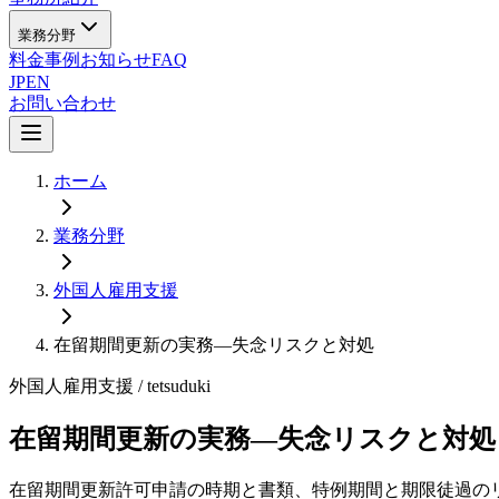
業務分野
料金
事例
お知らせ
FAQ
JP
EN
お問い合わせ
ホーム
業務分野
外国人雇用支援
在留期間更新の実務—失念リスクと対処
外国人雇用支援
/ tetsuduki
在留期間更新の実務—失念リスクと対処
在留期間更新許可申請の時期と書類、特例期間と期限徒過の