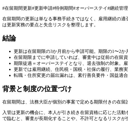
#
在留期間更新
#
更新申請
#
特例期間
#
オーバーステイ
#
継続管理
在留期間の更新は単なる事務手続きではなく、雇用継続の適
は更新実務の要点と失念リスクを整理します。
結論
更新は在留期限の3か月前から申請可能。期限の1〜2
在留期限までに申請していれば、審査中は従前の在留資
期限徒過＝オーバーステイとなり、退去強制の対象。雇
更新では雇用継続、住民税・国税・社保の履行、業務実
転職・住所変更の届出漏れは、素行善良要件・国益適合
背景と制度の位置づけ
在留期間は、法務大臣が個別の事案で定める期限付きの在留
入管は更新の機会に、本人が引き続き在留資格に応じた活動
で臨むと、審査が長期化することや、不許可となるリスクが