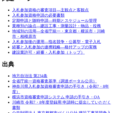
入札参加資格の審査項目—主観点と客観点
入札参加資格申請の必要書類
定期申請と随時申請—時期とスケジュール管理
業種別の論点—建設工事・測量設計・物品・役務
地域別の活用—全省庁統一・東京都・横浜市・川崎
市・相模原市
入札参加後の運用—指名競争・公募型・電子入札
経審と入札参加の連携戦略—格付アップの実務
建設業許可・経審・入札参加（トップ）
出典
地方自治法 第234条
全省庁統一資格審査基準（調達ポータル公示）
神奈川県入札参加資格審査申請の手引き（令和7・8年
度）
横浜市資格審査申請システム 申請の手引き・QA
川崎市 令和7・8年度登録用 申請時に提出していただく
書類
公益財団法人 東京都都市づくり公社 建設工事等競争入