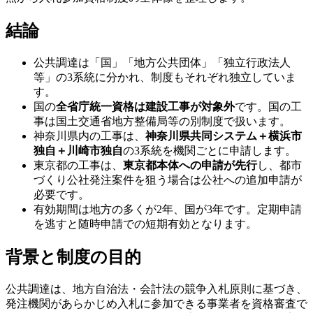
結論
公共調達は「国」「地方公共団体」「独立行政法人
等」の3系統に分かれ、制度もそれぞれ独立していま
す。
国の
全省庁統一資格は建設工事が対象外
です。国の工
事は国土交通省地方整備局等の別制度で扱います。
神奈川県内の工事は、
神奈川県共同システム＋横浜市
独自＋川崎市独自
の3系統を機関ごとに申請します。
東京都の工事は、
東京都本体への申請が先行
し、都市
づくり公社発注案件を狙う場合は公社への追加申請が
必要です。
有効期間は地方の多くが2年、国が3年です。定期申請
を逃すと随時申請での短期有効となります。
背景と制度の目的
公共調達は、地方自治法・会計法の競争入札原則に基づき、
発注機関があらかじめ入札に参加できる事業者を資格審査で