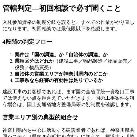
管轄判定—初回相談で必ず聞くこと
入札参加資格の制度分岐を誤ると、すべての作業がやり直し
になります。初回相談では最低限以下を確認します。
4段階の判定フロー
案件は「国の調達」か「自治体の調達」か
業種区分はどれか
（建設工事／物品製造／物品販売／
役務／物品買受）
自治体の営業エリアが神奈川県内のどこか
工事系なら経審の有効性は足りているか
建設工事のお客様であれば、まず国の全省庁統一資格は工事
では使えない点を押さえていただきます。国の工事案件を狙
う場合は、国土交通省地方整備局等の別制度を確認します。
営業エリア別の典型的組合せ
神奈川県内を中心に活動する建設業者であれば、神奈川県共
同システム（県内29市町村を含む）に加えて、横浜市・川崎