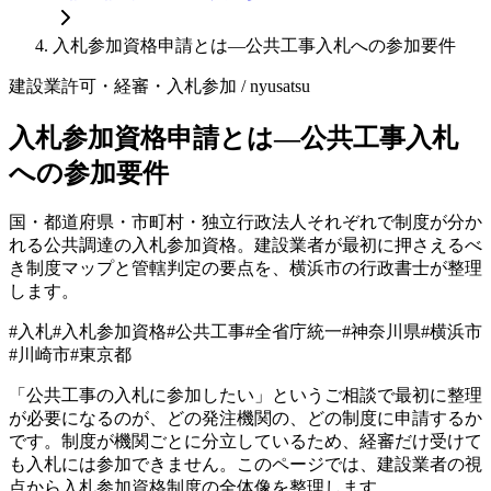
入札参加資格申請とは—公共工事入札への参加要件
建設業許可・経審・入札参加
/ nyusatsu
入札参加資格申請とは—公共工事入札
への参加要件
国・都道府県・市町村・独立行政法人それぞれで制度が分か
れる公共調達の入札参加資格。建設業者が最初に押さえるべ
き制度マップと管轄判定の要点を、横浜市の行政書士が整理
します。
#
入札
#
入札参加資格
#
公共工事
#
全省庁統一
#
神奈川県
#
横浜市
#
川崎市
#
東京都
「公共工事の入札に参加したい」というご相談で最初に整理
が必要になるのが、どの発注機関の、どの制度に申請するか
です。制度が機関ごとに分立しているため、経審だけ受けて
も入札には参加できません。このページでは、建設業者の視
点から入札参加資格制度の全体像を整理します。