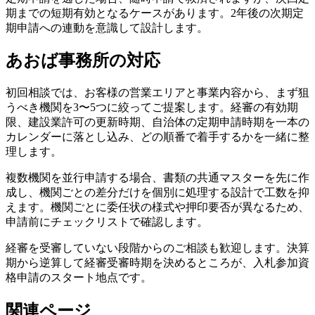
期までの短期有効となるケースがあります。2年後の次期定
期申請への連動を意識して設計します。
あおば事務所の対応
初回相談では、お客様の営業エリアと事業内容から、まず狙
うべき機関を3〜5つに絞ってご提案します。経審の有効期
限、建設業許可の更新時期、自治体の定期申請時期を一本の
カレンダーに落とし込み、どの順番で着手するかを一緒に整
理します。
複数機関を並行申請する場合、書類の共通マスターを先に作
成し、機関ごとの差分だけを個別に処理する設計で工数を抑
えます。機関ごとに委任状の様式や押印要否が異なるため、
申請前にチェックリストで確認します。
経審を受審していない段階からのご相談も歓迎します。決算
期から逆算して経審受審時期を決めるところが、入札参加資
格申請のスタート地点です。
関連ページ