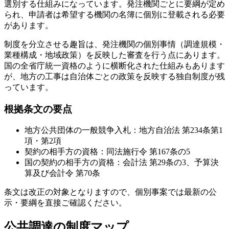
選別する仕組みになっています。発注機関ごとに要綱が定め
られ、申請者は希望する機関の名簿に個別に登載される必要
があります。
制度を分立させる趣旨は、発注機関の個別事情（調達規模・
業種構成・地域政策）を反映した審査を行う点にあります。
国の全省庁統一資格のように横断化された仕組みもあります
が、地方の工事は自治体ごとの政策を反映する独自制度が残
っています。
根拠条文の要点
地方公共団体の一般競争入札：地方自治法 第234条第1
項・第2項
契約の相手方の資格：同法施行令 第167条の5
国の契約の相手方の資格：会計法 第29条の3、予算決
算及び会計令 第70条
条文は改正の対象となりますので、個別事案では最新の公
示・要綱を直接ご確認ください。
公共調達の制度マップ