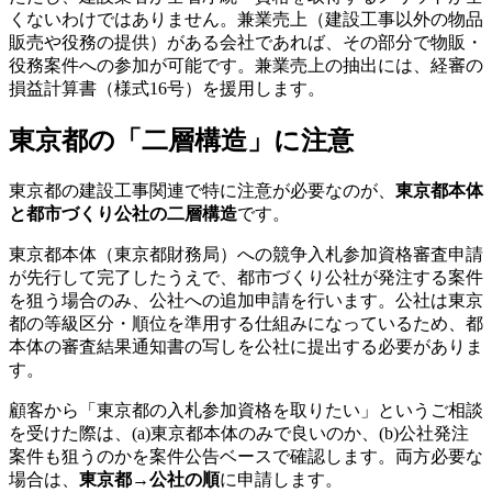
くないわけではありません。兼業売上（建設工事以外の物品
販売や役務の提供）がある会社であれば、その部分で物販・
役務案件への参加が可能です。兼業売上の抽出には、経審の
損益計算書（様式16号）を援用します。
東京都の「二層構造」に注意
東京都の建設工事関連で特に注意が必要なのが、
東京都本体
と都市づくり公社の二層構造
です。
東京都本体（東京都財務局）への競争入札参加資格審査申請
が先行して完了したうえで、都市づくり公社が発注する案件
を狙う場合のみ、公社への追加申請を行います。公社は東京
都の等級区分・順位を準用する仕組みになっているため、都
本体の審査結果通知書の写しを公社に提出する必要がありま
す。
顧客から「東京都の入札参加資格を取りたい」というご相談
を受けた際は、(a)東京都本体のみで良いのか、(b)公社発注
案件も狙うのかを案件公告ベースで確認します。両方必要な
場合は、
東京都→公社の順
に申請します。