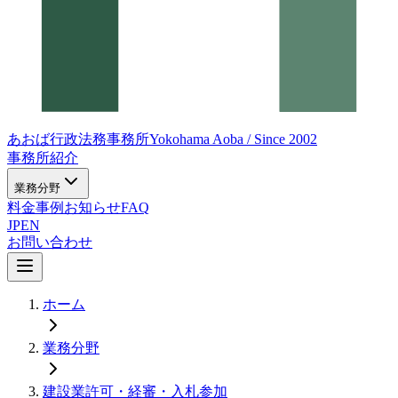
あおば行政法務事務所
Yokohama Aoba / Since 2002
事務所紹介
業務分野
料金
事例
お知らせ
FAQ
JP
EN
お問い合わせ
ホーム
業務分野
建設業許可・経審・入札参加