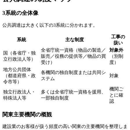
3系統の全体像
公共調達は大きく以下の3系統に分かれます。
工事の
系統
主な制度
扱い
全省庁統一資格（物品の製造／
対象外
国（各省庁・独
販売／役務の提供等／物品の買
（別制
立行政法人等）
受け）
度）
地方公共団体
各機関の独自制度または共同シ
（都道府県・政
対象
ステム
令市等）
機関ご
独立行政法人・
多くは全省庁統一資格を援用、
とに確
特殊法人等
一部独自制度
認
関東主要機関の概観
建設業のお客様が扱う頻度の高い関東の主要機関を整理しま