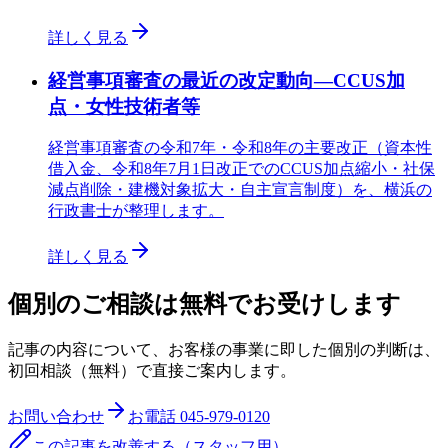
詳しく見る
経営事項審査の最近の改定動向—CCUS加
点・女性技術者等
経営事項審査の令和7年・令和8年の主要改正（資本性
借入金、令和8年7月1日改正でのCCUS加点縮小・社保
減点削除・建機対象拡大・自主宣言制度）を、横浜の
行政書士が整理します。
詳しく見る
個別のご相談は無料でお受けします
記事の内容について、お客様の事業に即した個別の判断は、
初回相談（無料）で直接ご案内します。
お問い合わせ
お電話
045-979-0120
この記事を改善する（スタッフ用）