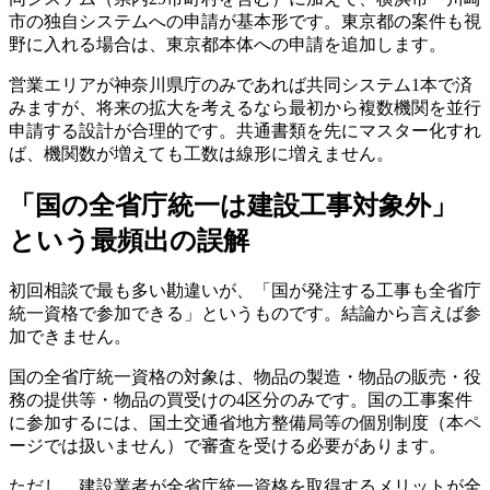
市の独自システムへの申請が基本形です。東京都の案件も視
野に入れる場合は、東京都本体への申請を追加します。
営業エリアが神奈川県庁のみであれば共同システム1本で済
みますが、将来の拡大を考えるなら最初から複数機関を並行
申請する設計が合理的です。共通書類を先にマスター化すれ
ば、機関数が増えても工数は線形に増えません。
「国の全省庁統一は建設工事対象外」
という最頻出の誤解
初回相談で最も多い勘違いが、「国が発注する工事も全省庁
統一資格で参加できる」というものです。結論から言えば参
加できません。
国の全省庁統一資格の対象は、物品の製造・物品の販売・役
務の提供等・物品の買受けの4区分のみです。国の工事案件
に参加するには、国土交通省地方整備局等の個別制度（本ペ
ージでは扱いません）で審査を受ける必要があります。
ただし、建設業者が全省庁統一資格を取得するメリットが全