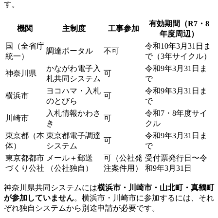
す。
有効期間（R7・8
機関
主制度
工事参加
年度周辺）
国（全省庁
令和10年3月31日ま
調達ポータル
不可
統一）
で（3年サイクル）
かながわ電子入
令和9年3月31日ま
神奈川県
可
札共同システム
で
ヨコハマ・入札
令和9年3月31日ま
横浜市
可
のとびら
で
入札情報かわさ
令和7・8年度サイ
川崎市
可
き
クル
東京都（本
東京都電子調達
令和9年3月31日ま
可
体）
システム
で
東京都都市
メール＋郵送
可（公社発
受付票発行日〜令
づくり公社
（公社独自）
注案件用）
和9年3月31日
神奈川県共同システムには
横浜市・川崎市・山北町・真鶴町
が参加していません
。横浜市・川崎市に参加するには、それ
ぞれ独自システムから別途申請が必要です。