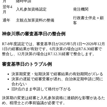
月
随時申請
翌年4
入札参加資格認定
発注機関
月
行政書士伴走＋顧
通年
主観点加算資料の整備
客
神奈川県の審査基準日の整合例
R7-8年度認定では、審査基準日が2025年5月1日〜2026年12月
1日の経審結果が有効です。6月決算の場合はR7.6.30経審で
整合し、12月決算の場合はR7.12.31経審で整合します。
審査基準日のトラブル例
決算期変更・短期決算で経審結果の有効期間がズレる
決算の遅延で経審受審が遅れ、自治体定期申請に間に
合わない
旧P点のまま申請して格付が下がる
決算期の変更は経審と入札参加資格に連鎖的な影響があるた
め、税理士との事前協議が必要です。