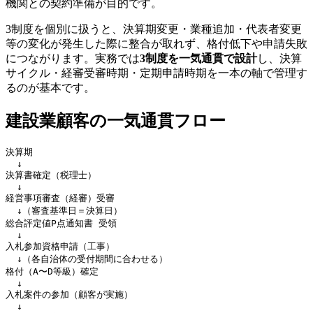
機関との契約準備が目的です。
3制度を個別に扱うと、決算期変更・業種追加・代表者変更
等の変化が発生した際に整合が取れず、格付低下や申請失敗
につながります。実務では
3制度を一気通貫で設計
し、決算
サイクル・経審受審時期・定期申請時期を一本の軸で管理す
るのが基本です。
建設業顧客の一気通貫フロー
決算期

  ↓

決算書確定（税理士）

  ↓

経営事項審査（経審）受審

  ↓（審査基準日＝決算日）

総合評定値P点通知書 受領

  ↓

入札参加資格申請（工事）

  ↓（各自治体の受付期間に合わせる）

格付（A〜D等級）確定

  ↓

入札案件の参加（顧客が実施）

  ↓
