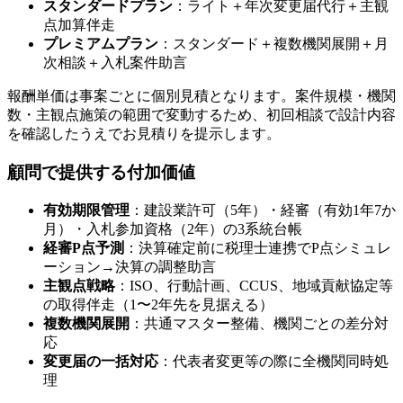
スタンダードプラン
：ライト＋年次変更届代行＋主観
点加算伴走
プレミアムプラン
：スタンダード＋複数機関展開＋月
次相談＋入札案件助言
報酬単価は事案ごとに個別見積となります。案件規模・機関
数・主観点施策の範囲で変動するため、初回相談で設計内容
を確認したうえでお見積りを提示します。
顧問で提供する付加価値
有効期限管理
：建設業許可（5年）・経審（有効1年7か
月）・入札参加資格（2年）の3系統台帳
経審P点予測
：決算確定前に税理士連携でP点シミュレ
ーション→決算の調整助言
主観点戦略
：ISO、行動計画、CCUS、地域貢献協定等
の取得伴走（1〜2年先を見据える）
複数機関展開
：共通マスター整備、機関ごとの差分対
応
変更届の一括対応
：代表者変更等の際に全機関同時処
理