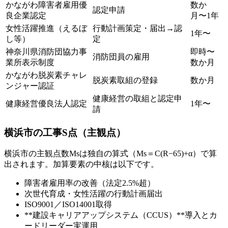
かながわ障害者雇用優
数か
認定申請
良企業認定
月〜1年
女性活躍推進（えるぼ
行動計画策定・届出→認
1年〜
し等）
定
神奈川県消防団協力事
即時〜
消防団員の雇用
業所表示制度
数か月
かながわ脱炭素チャレ
脱炭素取組の登録
数か月
ンジャー認証
健康経営の取組と認定申
健康経営優良法人認定
1年〜
請
横浜市の工事S点（主観点）
横浜市の主観点数Msは独自の算式（Ms＝C(R−65)+α）で算
出されます。加算要素の中核は以下です。
障害者雇用率の改善（法定2.5%超）
次世代育成・女性活躍の行動計画届出
ISO9001／ISO14001取得
**建設キャリアアップシステム（CCUS）**導入とカ
ードリーダー実運用