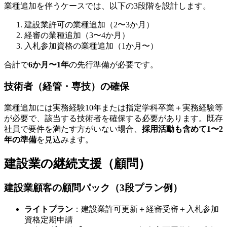
業種追加を伴うケースでは、以下の3段階を設計します。
建設業許可の業種追加（2〜3か月）
経審の業種追加（3〜4か月）
入札参加資格の業種追加（1か月〜）
合計で
6か月〜1年
の先行準備が必要です。
技術者（経管・専技）の確保
業種追加には実務経験10年または指定学科卒業＋実務経験等
が必要で、該当する技術者を確保する必要があります。既存
社員で要件を満たす方がいない場合、
採用活動も含めて1〜2
年の準備
を見込みます。
建設業の継続支援（顧問）
建設業顧客の顧問パック（3段プラン例）
ライトプラン
：建設業許可更新＋経審受審＋入札参加
資格定期申請