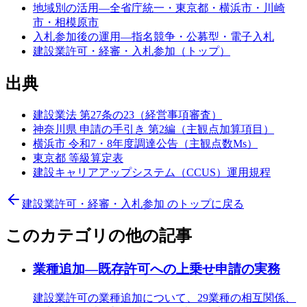
地域別の活用—全省庁統一・東京都・横浜市・川崎
市・相模原市
入札参加後の運用—指名競争・公募型・電子入札
建設業許可・経審・入札参加（トップ）
出典
建設業法 第27条の23（経営事項審査）
神奈川県 申請の手引き 第2編（主観点加算項目）
横浜市 令和7・8年度調達公告（主観点数Ms）
東京都 等級算定表
建設キャリアアップシステム（CCUS）運用規程
建設業許可・経審・入札参加
のトップに戻る
このカテゴリの他の記事
業種追加—既存許可への上乗せ申請の実務
建設業許可の業種追加について、29業種の相互関係、