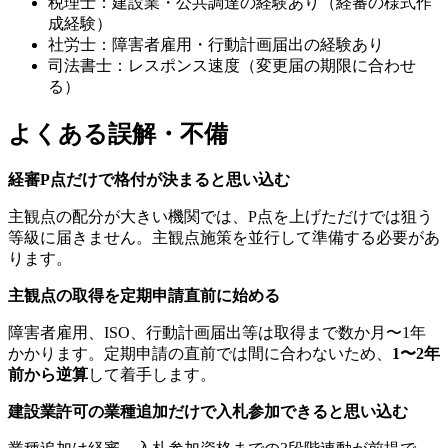
税理士：建設業・公共調達の経験あり（経審の様式作
成経験）
社労士：障害者雇用・行動計画届出の経験あり
司法書士：レスポンス速度（変更届の期限に合わせ
る）
よくある誤解・不備
経審P点だけで格付が決まると思い込む
主観点の配分が大きい機関では、P点を上げただけでは狙う
等級に届きません。主観点施策を並行して準備する必要があ
ります。
主観点の取得を定期申請直前に始める
障害者雇用、ISO、行動計画届出等は取得まで数か月〜1年
かかります。定期申請の直前では間に合わないため、
1〜2年
前から逆算
して着手します。
建設業許可の業種追加だけで入札参加できると思い込む