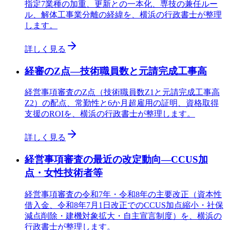
指定7業種の加重、更新との一本化、専技の兼任ルー
ル、解体工事業分離の経緯を、横浜の行政書士が整理
します。
詳しく見る
経審のZ点—技術職員数と元請完成工事高
経営事項審査のZ点（技術職員数Z1と元請完成工事高
Z2）の配点、常勤性と6か月超雇用の証明、資格取得
支援のROIを、横浜の行政書士が整理します。
詳しく見る
経営事項審査の最近の改定動向—CCUS加
点・女性技術者等
経営事項審査の令和7年・令和8年の主要改正（資本性
借入金、令和8年7月1日改正でのCCUS加点縮小・社保
減点削除・建機対象拡大・自主宣言制度）を、横浜の
行政書士が整理します。