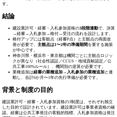
す。
結論
建設業許可・経審・入札参加資格の
3段階連動
で、決算
→経審→入札参加→格付→受注の流れを設計します。
格付アップには客観点（経審P点）と主観点の両面改
善が必要で、
主観点は1〜2年の準備期間
を要する施策
が中心です。
神奈川県・横浜市・東京都は機関ごとに主観点ロジッ
クが異なり（社会性認証／CCUS・地域貢献認定／公
共工事100%ルール）、機関別の逆算が必要です。
業種追加は
経審の業種追加→入札参加の業種追加
と連
動し、合計6か月〜1年の先行準備が必要です。
背景と制度の目的
建設業許可・経審・入札参加資格の3制度は、それぞれ独立
した目的で設計されています。建設業許可は事業者資格の確
認、経審は公共工事発注の客観的指標、入札参加資格は発注