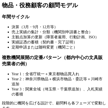
物品・役務顧客の顧問モデル
年間サイクル
決算（3月・9月・12月等）
売上実績の集計・分類（機関別申請書と整合）
主観点加算の更新（障害者雇用、行動計画、ISO）
実績証憑の蓄積（契約書・完了証明）
定期申請または随時変更（機関ごと）
複数機関展開の定番パターン（都内中心の文具販
売業者の例）
Year 1：全省庁統一＋東京都物品買入れ
Year 2：神奈川県物品＋横浜市物品・委託等＋川崎市
追加
Year 3：関東全域（埼玉県・千葉県追加）、入札実績
の蓄積
段階的に機関を広げる設計で、顧問料も各フェーズで変動し