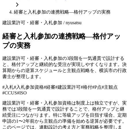
経審と入札参加の連携戦略—格付アップの実務
建設業許可・経審・入札参加
/ nyusatsu
経審と入札参加の連携戦略—格付アッ
プの実務
建設業許可・経審・入札参加の3段階を一気通貫で設計する
と、格付アップと継続的な受注が実現しやすくなります。決
算期からの逆算スケジュールと主観点戦略を、横浜市の行政
書士が整理します。
#
入札
#
入札参加資格
#
経審
#
建設業許可
#
格付
#
P点
#
主観点
#
CCUS
#
ISO
建設業許可・経審・入札参加資格は制度上は独立ですが、実
務では3段階を一気通貫で設計することで、格付アップと継
続受注につながります。特に等級アップを目指す場合、定期
申請の1〜2年前から主観点の準備を始める逆算が必要です。
このページでは、連動設計の考え方と実務戦略を整理しま