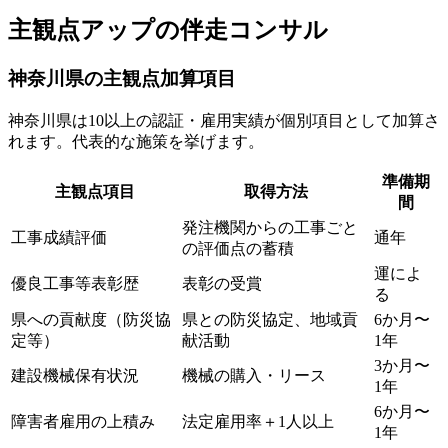
主観点アップの伴走コンサル
神奈川県の主観点加算項目
神奈川県は10以上の認証・雇用実績が個別項目として加算さ
れます。代表的な施策を挙げます。
準備期
主観点項目
取得方法
間
発注機関からの工事ごと
工事成績評価
通年
の評価点の蓄積
運によ
優良工事等表彰歴
表彰の受賞
る
県への貢献度（防災協
県との防災協定、地域貢
6か月〜
定等）
献活動
1年
3か月〜
建設機械保有状況
機械の購入・リース
1年
6か月〜
障害者雇用の上積み
法定雇用率＋1人以上
1年