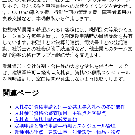
対応で、認証取得と申請書類への反映タイミングを合わせま
す。CCUSの導入支援、行動計画の策定支援、障害者雇用の
実務支援など、準備段階から伴走します。
複数機関展開を希望されるお客様には、機関別の等級シミュ
レーションを毎年更新し、次期定期申請時の目標等級を共有
しています。税理士との決算前連携、司法書士との登記連
動、社労士との社会保険手続連携など、他士業とのチーム支
援で顧客の格付アップと継続受注を支えます。
業種追加・会社分割・合併等の大きな変化を伴うケースで
は、建設業許可→経審→入札参加資格の3段階スケジュール
を同時設計し、空白期間が発生しないよう段取りします。
関連ページ
入札参加資格申請とは—公共工事入札への参加要件
入札参加資格の審査項目—主観点と客観点
入札参加資格申請の必要書類
定期申請と随時申請—時期とスケジュール管理
業種別の論点—建設工事・測量設計・物品・役務