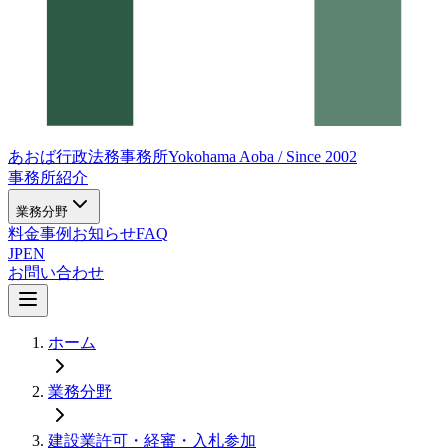
あおば行政法務事務所
Yokohama Aoba / Since 2002
事務所紹介
業務分野
料金
事例
お知らせ
FAQ
JP
EN
お問い合わせ
ホーム
業務分野
建設業許可・経審・入札参加