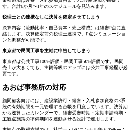
業種追加は経審→入札参加資格までの3段階連動が前提で
す。合計6か月〜1年のスケジュールを見込みます。
税理士との連携なしに決算を確定させてしまう
決算内容（流動比率・自己資本・売上構成）は経審P点に直
結します。決算確定前の税理士連携で、P点シミュレーショ
ンと調整が可能です。
東京都で民間工事を主軸に申告してしまう
東京都は公共工事100%評価・民間工事50%評価です。民間
売上が大きくても、主観等級のアップには公共工事経歴が必
要です。
あおば事務所の対応
顧問顧客向けには、建設業許可・経審・入札参加資格の3系
統の有効期限を一元管理する台帳を用意しています。決算期
から逆算したカレンダーで、経審受審時期・定期申請時期・
主観点施策の準備期間を連動させる設計で運用します。
主観点の取得支援では、社労士・ISOコンサル等とのチーム