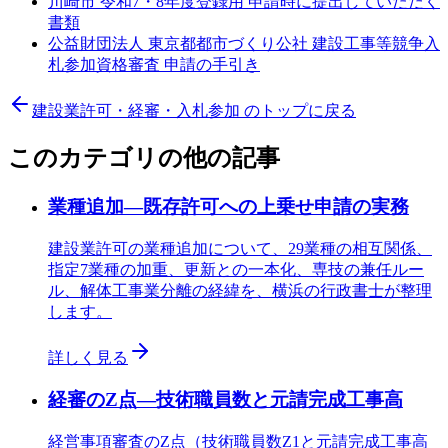
川崎市 令和7・8年度登録用 申請時に提出していただく
書類
公益財団法人 東京都都市づくり公社 建設工事等競争入
札参加資格審査 申請の手引き
建設業許可・経審・入札参加
のトップに戻る
このカテゴリの他の記事
業種追加—既存許可への上乗せ申請の実務
建設業許可の業種追加について、29業種の相互関係、
指定7業種の加重、更新との一本化、専技の兼任ルー
ル、解体工事業分離の経緯を、横浜の行政書士が整理
します。
詳しく見る
経審のZ点—技術職員数と元請完成工事高
経営事項審査のZ点（技術職員数Z1と元請完成工事高