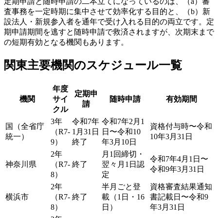
定期申請と随時申請の二本立てになっているのは、（a）審
査事務を一定時期に集中させて効率化する目的と、（b）新
設法人・新規参入者を通年で受け入れる目的の両立です。定
期申請期間を逃すと随時申請で救済されますが、次期末まで
の短期有効となる機関もあります。
関東主要機関のスケジュール一覧
年度
定期申
機関
サイ
随時申請
有効期間
請
クル
3年
令和7年
令和7年2月1
国（全省庁
資格付与時〜令和
（R7-
1月31日
日〜令和10
統一）
10年3月31日
9）
終了
年3月10日
2年
月1回締切・
令和7年4月1日〜
神奈川県
（R7-
終了
翌々月1日認
令和9年3月31日
8）
定
2年
半月ごと登
資格審査結果通知
横浜市
（R7-
終了
載（1日・16
書記載日〜令和9
8）
日）
年3月31日