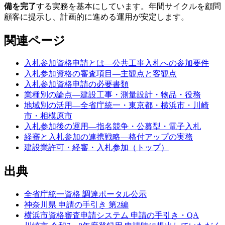
備を完了
する実務を基本にしています。年間サイクルを顧問
顧客に提示し、計画的に進める運用が安定します。
関連ページ
入札参加資格申請とは—公共工事入札への参加要件
入札参加資格の審査項目—主観点と客観点
入札参加資格申請の必要書類
業種別の論点—建設工事・測量設計・物品・役務
地域別の活用—全省庁統一・東京都・横浜市・川崎
市・相模原市
入札参加後の運用—指名競争・公募型・電子入札
経審と入札参加の連携戦略—格付アップの実務
建設業許可・経審・入札参加（トップ）
出典
全省庁統一資格 調達ポータル公示
神奈川県 申請の手引き 第2編
横浜市資格審査申請システム 申請の手引き・QA