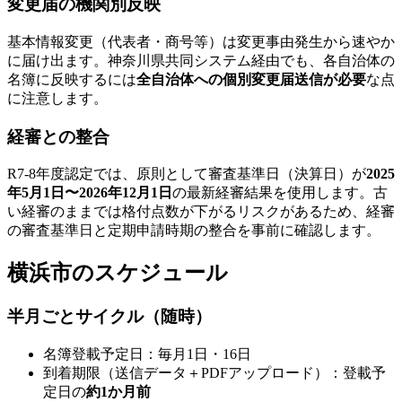
変更届の機関別反映
基本情報変更（代表者・商号等）は変更事由発生から速やか
に届け出ます。神奈川県共同システム経由でも、各自治体の
名簿に反映するには
全自治体への個別変更届送信が必要
な点
に注意します。
経審との整合
R7-8年度認定では、原則として審査基準日（決算日）が
2025
年5月1日〜2026年12月1日
の最新経審結果を使用します。古
い経審のままでは格付点数が下がるリスクがあるため、経審
の審査基準日と定期申請時期の整合を事前に確認します。
横浜市のスケジュール
半月ごとサイクル（随時）
名簿登載予定日：毎月1日・16日
到着期限（送信データ＋PDFアップロード）：登載予
定日の
約1か月前