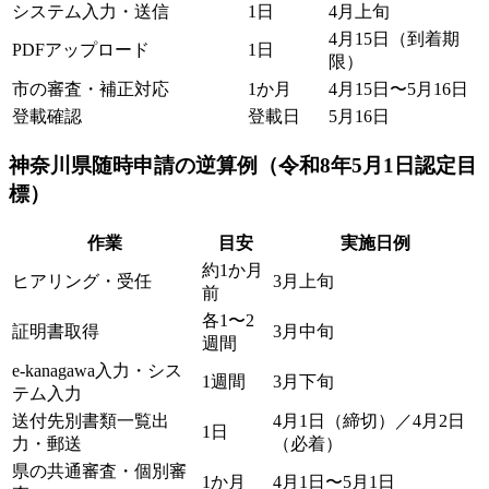
システム入力・送信
1日
4月上旬
4月15日（到着期
PDFアップロード
1日
限）
市の審査・補正対応
1か月
4月15日〜5月16日
登載確認
登載日
5月16日
神奈川県随時申請の逆算例（令和8年5月1日認定目
標）
作業
目安
実施日例
約1か月
ヒアリング・受任
3月上旬
前
各1〜2
証明書取得
3月中旬
週間
e-kanagawa入力・シス
1週間
3月下旬
テム入力
送付先別書類一覧出
4月1日（締切）／4月2日
1日
力・郵送
（必着）
県の共通審査・個別審
1か月
4月1日〜5月1日