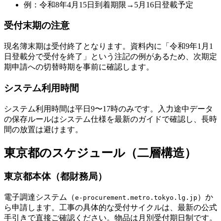
例：令和8年4月15日到着期限→5月16日登載予定
受付末期の注意
現名簿末期は受付終了となります。資料内に「令和9年1月1
日登載分で受付を終了」という注記の例があるため、次期定
期申請への切替時期を事前に確認します。
システム利用時間
システム利用時間は平日9〜17時のみです。入力途中データ
の保存ルールはシステム仕様を最新のガイドで確認し、長時
間の放置は避けます。
東京都のスケジュール（二層構造）
東京都本体（都財務局）
電子調達システム（
）か
e-procurement.metro.tokyo.lg.jp
ら申請します。工事の具体的な受付サイクルは、最新の公式
手引きで直接ご確認ください。物品は月別受付期日制です。