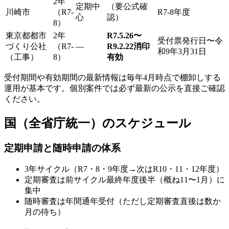
2年
定期中
（要公式確
川崎市
（R7-
R7-8年度
心
認）
8）
東京都都市
2年
R7.5.26〜
受付票発行日〜令
づくり公社
（R7-
—
R9.2.22消印
和9年3月31日
（工事）
8）
有効
受付期間や有効期間の最新情報は毎年4月時点で棚卸しする
運用が基本です。個別案件では必ず最新の公示を直接ご確認
ください。
国（全省庁統一）のスケジュール
定期申請と随時申請の体系
3年サイクル（R7・8・9年度→次はR10・11・12年度）
定期審査は前サイクル最終年度後半（概ね11〜1月）に
集中
随時審査は年間通年受付（ただし定期審査直後は数か
月の待ち）