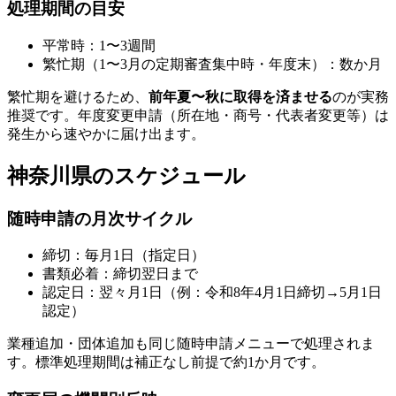
処理期間の目安
平常時：1〜3週間
繁忙期（1〜3月の定期審査集中時・年度末）：数か月
繁忙期を避けるため、
前年夏〜秋に取得を済ませる
のが実務
推奨です。年度変更申請（所在地・商号・代表者変更等）は
発生から速やかに届け出ます。
神奈川県のスケジュール
随時申請の月次サイクル
締切：毎月1日（指定日）
書類必着：締切翌日まで
認定日：翌々月1日（例：令和8年4月1日締切→5月1日
認定）
業種追加・団体追加も同じ随時申請メニューで処理されま
す。標準処理期間は補正なし前提で約1か月です。