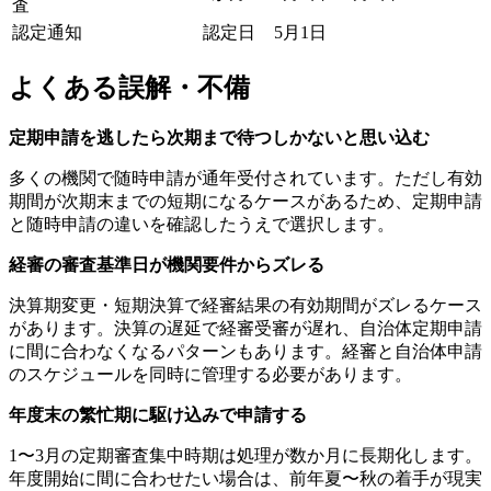
査
認定通知
認定日
5月1日
よくある誤解・不備
定期申請を逃したら次期まで待つしかないと思い込む
多くの機関で随時申請が通年受付されています。ただし有効
期間が次期末までの短期になるケースがあるため、定期申請
と随時申請の違いを確認したうえで選択します。
経審の審査基準日が機関要件からズレる
決算期変更・短期決算で経審結果の有効期間がズレるケース
があります。決算の遅延で経審受審が遅れ、自治体定期申請
に間に合わなくなるパターンもあります。経審と自治体申請
のスケジュールを同時に管理する必要があります。
年度末の繁忙期に駆け込みで申請する
1〜3月の定期審査集中時期は処理が数か月に長期化します。
年度開始に間に合わせたい場合は、前年夏〜秋の着手が現実