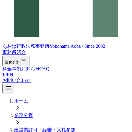
あおば行政法務事務所
Yokohama Aoba / Since 2002
事務所紹介
業務分野
料金
事例
お知らせ
FAQ
JP
EN
お問い合わせ
ホーム
業務分野
建設業許可・経審・入札参加