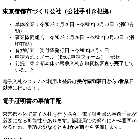
東京都都市づくり公社（公社手引き根拠）
単体企業：令和7年5月26日〜令和9年2月22日（消印有
効）
事業協同組合：令和7年5月26日〜令和9年2月22日（消
印有効）
有効期間：受付票発行日〜令和9年3月31日
申請方式：メール（Excel申請フォーム）＋郵送
前提：東京都本体の競争入札参加資格審査が
完了
して
いること
電子入札システムの利用者登録は
受付票到着日から5営業日
以降
に行います。
電子証明書の事前手配
東京都本体で電子入札を行う場合、電子証明書の事前手配が
必要になる可能性があります。認証局での発行に2〜4週間か
かるため、申請の
少なくとも1か月前
から準備します。