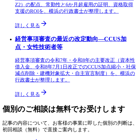
Z2）の配点、常勤性と6か月超雇用の証明、資格取得
支援のROIを、横浜の行政書士が整理します。
詳しく見る
経営事項審査の最近の改定動向—CCUS加
点・女性技術者等
経営事項審査の令和7年・令和8年の主要改正（資本性
借入金、令和8年7月1日改正でのCCUS加点縮小・社保
減点削除・建機対象拡大・自主宣言制度）を、横浜の
行政書士が整理します。
詳しく見る
個別のご相談は無料でお受けします
記事の内容について、お客様の事業に即した個別の判断は、
初回相談（無料）で直接ご案内します。