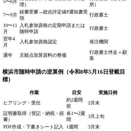
5〜6月
理）
所）
経審受審→総合評定値P通知書受
7〜9月
行政書士
領
10〜11
入札参加資格の定期申請または
行政書士
月
随時申請
翌年4
入札参加資格認定
発注機関
月
行政書士伴走＋顧
通年
主観点加算資料の整備
客
横浜市随時申請の逆算例（令和8年5月16日登載目
標）
作業
目安
実施日例
約2週間
ヒアリング・受任
2月末
前
証明書取得（登記・納税・経
各1〜2週
3月上旬
審）
間
PDF作成・下書きシート記入
1週間
3月末