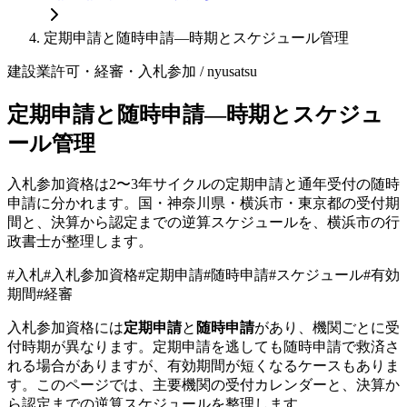
定期申請と随時申請—時期とスケジュール管理
建設業許可・経審・入札参加
/ nyusatsu
定期申請と随時申請—時期とスケジュ
ール管理
入札参加資格は2〜3年サイクルの定期申請と通年受付の随時
申請に分かれます。国・神奈川県・横浜市・東京都の受付期
間と、決算から認定までの逆算スケジュールを、横浜市の行
政書士が整理します。
#
入札
#
入札参加資格
#
定期申請
#
随時申請
#
スケジュール
#
有効
期間
#
経審
入札参加資格には
定期申請
と
随時申請
があり、機関ごとに受
付時期が異なります。定期申請を逃しても随時申請で救済さ
れる場合がありますが、有効期間が短くなるケースもありま
す。このページでは、主要機関の受付カレンダーと、決算か
ら認定までの逆算スケジュールを整理します。