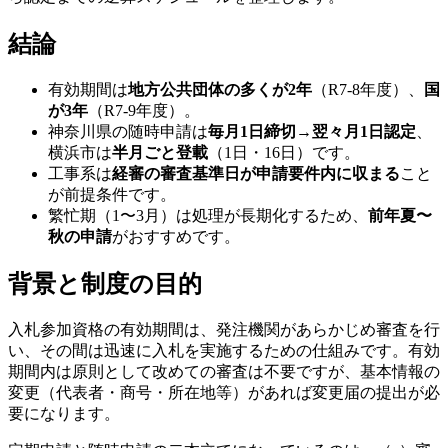
結論
有効期間は
地方公共団体の多くが2年
（R7-8年度）、
国
が3年
（R7-9年度）。
神奈川県の随時申請は
毎月1日締切→翌々月1日認定
、
横浜市は
半月ごと登載
（1日・16日）です。
工事系は
経審の審査基準日が申請要件内に収まる
こと
が前提条件です。
繁忙期（1〜3月）は処理が長期化するため、
前年夏〜
秋の申請
がおすすめです。
背景と制度の目的
入札参加資格の有効期間は、発注機関があらかじめ審査を行
い、その間は迅速に入札を実施するための仕組みです。有効
期間内は原則として改めての審査は不要ですが、基本情報の
変更（代表者・商号・所在地等）があれば変更届の提出が必
要になります。