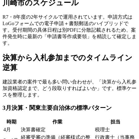
川崎市のスケジュール
R7・8年度の2年サイクルで運用されています。申請方式は
LoGoフォームでの電子申請＋書類郵送のハイブリッドで
す。受付期間の具体日程は別PDFに分散記載されるため、案
件発生時に最新の「申請書等作成要領」を精読して確定しま
す。
決算から入札参加までのタイムライン
逆算
建設業者の案件で最も多い問い合わせが、「決算から入札参
加資格認定まで、どう段取りすればよいか」です。標準ケー
スを整理します。
3月決算・関東主要自治体の標準パターン
時期
作業
担当
4月
決算書確定
税理士
経審受審の準備（経審様式の整
行政書士（当事務