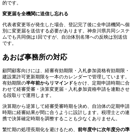
的です。
変更届を全機関に送信し忘れる
代表者変更等が発生した場合、登記完了後に全申請機関へ個
別に変更届を送信する必要があります。神奈川県共同システ
ムでも共同側は1回ですが、自治体別名簿への反映は別送信
です。
あおば事務所の対応
顧問顧客向けには、経審有効期限・入札参加資格有効期限・
建設業許可更新期限を一本のカレンダーで管理しています。
有効期限の
半年前からリマインド
をかけ、定期申請時期に合
わせて経審受審・決算変更届・入札参加資格申請を連動させ
る段取りで運用します。
決算期から逆算して経審受審時期を決め、自治体の定期申請
時期に経審結果が間に合うように設計します。税理士との連
携で決算確定時期を調整することも少なくありません。
繁忙期の処理長期化を避けるため、
前年度中に次年度分の準