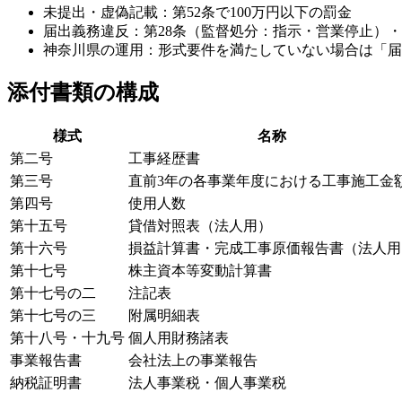
未提出・虚偽記載：第52条で100万円以下の罰金
届出義務違反：第28条（監督処分：指示・営業停止）・
神奈川県の運用：形式要件を満たしていない場合は「届
添付書類の構成
様式
名称
第二号
工事経歴書
第三号
直前3年の各事業年度における工事施工金
第四号
使用人数
第十五号
貸借対照表（法人用）
第十六号
損益計算書・完成工事原価報告書（法人用
第十七号
株主資本等変動計算書
第十七号の二
注記表
第十七号の三
附属明細表
第十八号・十九号
個人用財務諸表
事業報告書
会社法上の事業報告
納税証明書
法人事業税・個人事業税