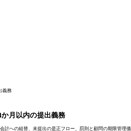
出義務
4か月以内の提出義務
業会計への組替、未提出の是正フロー、罰則と顧問の期限管理