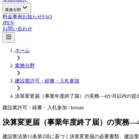
業務分野
料金
事例
お知らせ
FAQ
JP
EN
お問い合わせ
ホーム
業務分野
建設業許可・経審・入札参加
決算変更届（事業年度終了届）の実務—4か月以内の提
建設業許可・経審・入札参加
/ kessan
決算変更届（事業年度終了届）の実務—
建設業法第11条第2項に基づく決算変更届の必要書類、建設