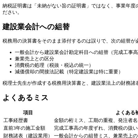
納税証明書は「未納がない旨の証明書」ではなく、事業年度
ださい。
建設業会計への組替
税務用の決算書をそのまま添付するのは誤りで、次の組替が
一般会計から建設業会計勘定科目への組替（完成工事高
兼業売上との区分
消費税の処理（税抜・税込の統一）
減価償却の間接法記載（特定建設業は特に重要）
税理士先生が作成する税務用決算書と、建設業法上の財務諸
よくあるミス
項目
よくある
工事経歴書
金額の桁ミス、工期の重複、発注者名
直前3年の施工金額
完成工事高の年度ずれ、消費税の扱い
財務諸表（建設業用）
一般会計からの組替ミス、兼業売上の