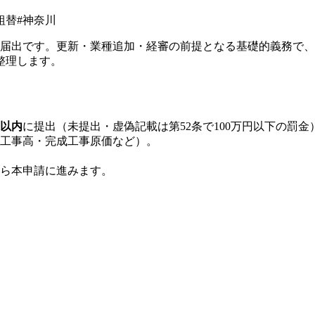
組替
#
神奈川
期届出です。更新・業種追加・経審の前提となる基礎的義務で
整理します。
月以内
に提出（未提出・虚偽記載は第52条で100万円以下の罰金
工事高・完成工事原価など）。
ら本申請に進みます。