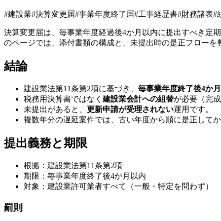
#
建設業
#
決算変更届
#
事業年度終了届
#
工事経歴書
#
財務諸表
#
決算変更届は、毎事業年度経過後4か月以内に提出すべき定
のページでは、添付書類の構成と、未提出時の是正フローを
結論
建設業法第11条第2項に基づき、
毎事業年度終了後4か
税務用決算書ではなく
建設業会計への組替
が必要（完成
未提出があると、
更新申請が受理されない
運用です。
複数年分の遅延案件では、古い年度から順に是正してか
提出義務と期限
根拠：建設業法第11条第2項
期限：毎事業年度終了後4か月以内
対象：建設業許可業者すべて（一般・特定を問わず）
罰則