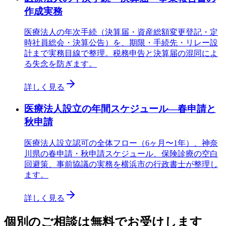
作成実務
医療法人の年次手続（決算届・資産総額変更登記・定
時社員総会・決算公告）を、期限・手続先・リレー設
計まで実務目線で整理。税務申告と決算届の混同によ
る失念を防ぎます。
詳しく見る
医療法人設立の年間スケジュール—春申請と
秋申請
医療法人設立認可の全体フロー（6ヶ月〜1年）、神奈
川県の春申請・秋申請スケジュール、保険診療の空白
回避策、事前協議の実務を横浜市の行政書士が整理し
ます。
詳しく見る
個別のご相談は無料でお受けします