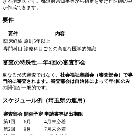
きる指定医です。都道府県知事等から指定を受けた医師のみ
が作成できます。
要件
要件
内容
臨床経験
原則5年以上
専門科目
診療科目ごとの高度な医学的知識
審査の特殊性—年4回の審査部会
単なる形式審査ではなく、
社会福祉審議会（審査部会）
で専
門的に審査されます。審査部会は自治体によって
年4回のみ
の開催が一般的です。
スケジュール例（埼玉県の運用）
審査部会
開催予定
申請書等提出期限
第1回
6月
4月末必着
第2回
9月
7月末必着