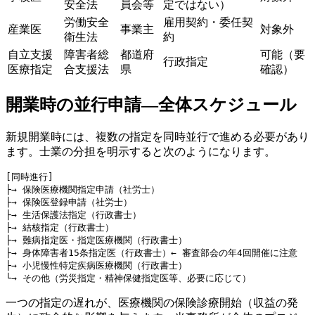
安全法
員会等
定ではない）
労働安全
雇用契約・委任契
産業医
事業主
対象外
衛生法
約
自立支援
障害者総
都道府
可能（要
行政指定
医療指定
合支援法
県
確認）
開業時の並行申請—全体スケジュール
新規開業時には、複数の指定を同時並行で進める必要があり
ます。士業の分担を明示すると次のようになります。
[同時進行]

├→ 保険医療機関指定申請（社労士）

├→ 保険医登録申請（社労士）

├→ 生活保護法指定（行政書士）

├→ 結核指定（行政書士）

├→ 難病指定医・指定医療機関（行政書士）

├→ 身体障害者15条指定医（行政書士）← 審査部会の年4回開催に注意

├→ 小児慢性特定疾病医療機関（行政書士）

一つの指定の遅れが、医療機関の保険診療開始（収益の発