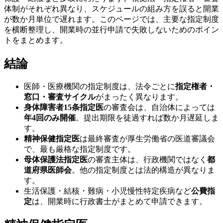
体制がそれぞれ異なり、スケジュールの組み方を誤ると開業
が数か月単位で遅れます。このページでは、主要な指定制度
を横断整理し、開業時の並行申請で失敗しないためのポイン
トをまとめます。
結論
医師・医療機関の指定制度は、法令ごとに
指定権者・
窓口・審査サイクル
がまったく異なります。
身体障害者15条指定医
の審査会は、自治体によっては
年4回のみ開催
。提出期限を徒過すれば数か月遅延しま
す。
精神保健指定医
は最終審査が厚生労働省の医道審議会
で、最も厳格な指定制度です。
母体保護法指定医
の審査主体は、行政機関ではなく
都
道府県医師会
。他の指定制度とは法的構造が異なりま
す。
生活保護・結核・難病・小児慢性特定疾病など
公費指
定
は、開業時に行政書士がまとめて申請できます。