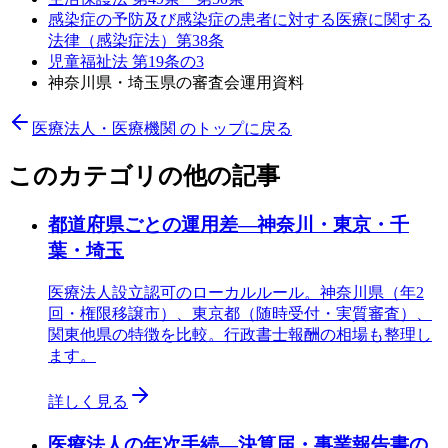
感染症の予防及び感染症の患者に対する医療に関する
法律（感染症法）第38条
児童福祉法 第19条の3
神奈川県・埼玉県の審査会運用資料
医療法人・医療機関
のトップに戻る
このカテゴリの他の記事
都道府県ごとの運用差—神奈川・東京・千
葉・埼玉
医療法人設立認可のローカルルール。神奈川県（年2
回・権限移譲市）、東京都（随時受付・実質審査）、
関東他県の特徴を比較。行政書士報酬の相場も整理し
ます。
詳しく見る
医療法人の年次手続—決算届・事業報告書の