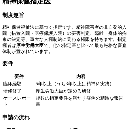
精神保健指定医
制度趣旨
精神保健福祉法に基づく指定です。精神障害者の非自発的入
院（措置入院・医療保護入院）の要否判定、隔離・身体的拘
束の決定等、重大な人権制約に関わる権限を持ちます。指定
権者は
厚生労働大臣
で、他の指定医と比べて最も厳格な審査
体制が置かれています。
要件
要件
内容
臨床経験
5年以上（うち3年以上は精神科実務）
研修修了
厚生労働大臣が定める研修
ケースレポー
複数の指定要件を満たす症例の精緻な報告
ト
書
申請の流れ