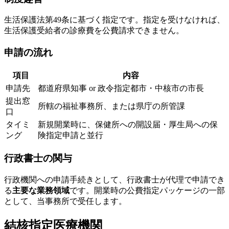
生活保護法第49条に基づく指定です。指定を受けなければ、
生活保護受給者の診療費を公費請求できません。
申請の流れ
項目
内容
申請先
都道府県知事 or 政令指定都市・中核市の市長
提出窓
所轄の福祉事務所、または県庁の所管課
口
タイミ
新規開業時に、保健所への開設届・厚生局への保
ング
険指定申請と並行
行政書士の関与
行政機関への申請手続きとして、行政書士が代理で申請でき
る
主要な業務領域
です。開業時の公費指定パッケージの一部
として、当事務所で受任します。
結核指定医療機関