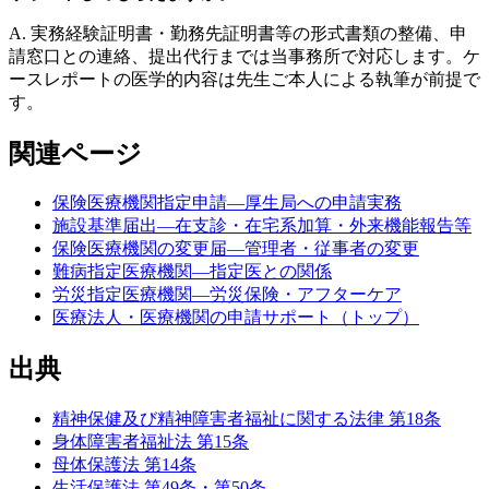
A. 実務経験証明書・勤務先証明書等の形式書類の整備、申
請窓口との連絡、提出代行までは当事務所で対応します。ケ
ースレポートの医学的内容は先生ご本人による執筆が前提で
す。
関連ページ
保険医療機関指定申請—厚生局への申請実務
施設基準届出—在支診・在宅系加算・外来機能報告等
保険医療機関の変更届—管理者・従事者の変更
難病指定医療機関—指定医との関係
労災指定医療機関—労災保険・アフターケア
医療法人・医療機関の申請サポート（トップ）
出典
精神保健及び精神障害者福祉に関する法律 第18条
身体障害者福祉法 第15条
母体保護法 第14条
生活保護法 第49条・第50条