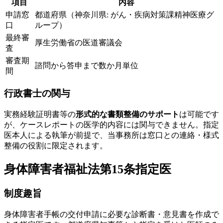
項目
内容
申請窓
都道府県（神奈川県: がん・疾病対策課精神医療グ
口
ループ）
最終審
厚生労働省の医道審議会
査
審査期
諮問から答申まで数か月単位
間
行政書士の関与
実務経験証明書等の
形式的な書類整備のサポート
は可能です
が、ケースレポートの医学的内容には関与できません。指定
医本人による執筆が前提で、当事務所は窓口との連絡・様式
整備の役割に限定されます。
身体障害者福祉法第15条指定医
制度趣旨
身体障害者手帳の交付申請に必要な診断書・意見書を作成で