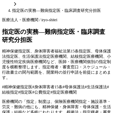
指定医の実務—難病指定医・臨床調査研究分担医
医療法人・医療機関
/ iryo-shitei
指定医の実務—難病指定医・臨床調査
研究分担医
精神保健指定医、身体障害者福祉法第15条指定医、母体保護
法指定医、生活保護法指定医療機関、結核指定医療機関、小
児慢性特定疾病医療機関など、医師・医療機関個別の指定制
度を横断整理します。指定権者・審査窓口・スケジュール・
行政書士の関与範囲を、開業時の並行申請を前提にまとめま
す。
#
精神保健指定医
#
身体障害者15条
#
母体保護法
#
生活保護法
#
結核指定
#
指定医
#
公費指定
#
指定医療機関
医療機関の「指定」制度は、保険医療機関指定・施設基準・
労災・難病の他にも、精神保健・身体障害・母体保護・生活
保護・結核など多岐にわたります。根拠法・指定権者・審査