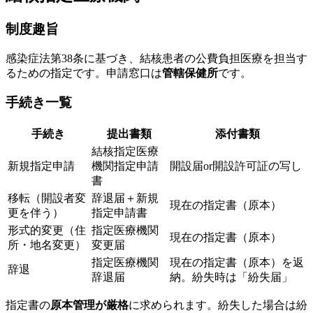
制度趣旨
感染症法第38条に基づき、結核患者の公費負担医療を担当す
るための指定です。申請窓口は
管轄保健所
です。
手続き一覧
手続き
提出書類
添付書類
結核指定医療
新規指定申請
機関指定申請
開設届or開設許可証の写し
書
移転（開設者変
辞退届＋新規
現在の指定書（原本）
更を伴う）
指定申請書
形式的変更（住
指定医療機関
現在の指定書（原本）
所・地名変更）
変更届
指定医療機関
現在の指定書（原本）を返
辞退
辞退届
納。紛失時は「紛失届」
指定書の
原本管理が厳格
に求められます。紛失した場合は紛