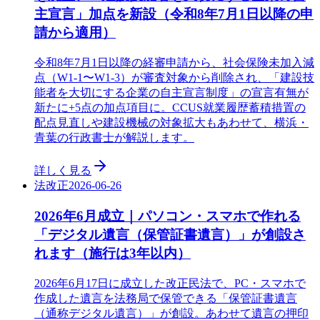
主宣言」加点を新設（令和8年7月1日以降の申
請から適用）
令和8年7月1日以降の経審申請から、社会保険未加入減
点（W1-1〜W1-3）が審査対象から削除され、「建設技
能者を大切にする企業の自主宣言制度」の宣言有無が
新たに+5点の加点項目に。CCUS就業履歴蓄積措置の
配点見直しや建設機械の対象拡大もあわせて、横浜・
青葉の行政書士が解説します。
詳しく見る
法改正
2026-06-26
2026年6月成立｜パソコン・スマホで作れる
「デジタル遺言（保管証書遺言）」が創設さ
れます（施行は3年以内）
2026年6月17日に成立した改正民法で、PC・スマホで
作成した遺言を法務局で保管できる「保管証書遺言
（通称デジタル遺言）」が創設。あわせて遺言の押印