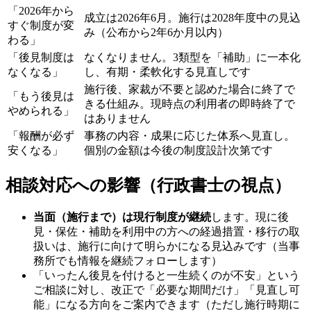
「2026年から
成立は2026年6月。施行は2028年度中の見込
すぐ制度が変
み（公布から2年6か月以内）
わる」
「後見制度は
なくなりません。3類型を「補助」に一本化
なくなる」
し、有期・柔軟化する見直しです
施行後、家裁が不要と認めた場合に終了で
「もう後見は
きる仕組み。現時点の利用者の即時終了で
やめられる」
はありません
「報酬が必ず
事務の内容・成果に応じた体系へ見直し。
安くなる」
個別の金額は今後の制度設計次第です
相談対応への影響（行政書士の視点）
当面（施行まで）は現行制度が継続
します。現に後
見・保佐・補助を利用中の方への経過措置・移行の取
扱いは、施行に向けて明らかになる見込みです（当事
務所でも情報を継続フォローします）
「いったん後見を付けると一生続くのが不安」という
ご相談に対し、改正で「必要な期間だけ」「見直し可
能」になる方向をご案内できます（ただし施行時期に