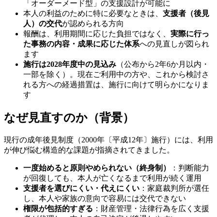
「オーダーメード型」の支援設計が可能に
本人の利益のために特に必要なときは、
支援者（後見
人）の交代
が認められる方向
報酬は、利用期間に応じた負担ではなく、
実際に行っ
た事務の内容・成果に応じた体系
への見直しが図られ
ます
施行は2028年度中の見込み
（公布から2年6か月以内・
一部を除く）。現在ご利用中の方や、これから検討さ
れる方への経過措置は、施行に向けて明らかになりま
す
なぜ見直すのか（背景）
現行の成年後見制度（2000年〔平成12年〕施行）には、利用
が伸び悩む構造的な課題が指摘されてきました。
一度始めると原則やめられない（終身制）
：判断能力
が回復しても、本人が亡くなるまで利用が続く運用
支援者を選びにくい・代えにくい
：家庭裁判所が選任
し、本人や家族の意向で容易には交代できない
権限が包括的すぎる
：財産管理・法律行為を広く支援