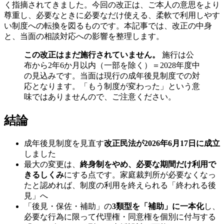
く指摘されてきました。今回の改正は、ご本人の意思をより
尊重し、必要なときに必要なだけ使える、柔軟で利用しやす
い制度への転換を図るものです。本記事では、改正の中身
と、当面の相談対応への影響を整理します。
この改正はまだ施行されていません。
施行は公
布から2年6か月以内（一部を除く）＝2028年度中
の見込みです。当面は現行の成年後見制度での対
応となります。「もう制度が変わった」という意
味ではありませんので、ご注意ください。
結論
成年後見制度を見直す
改正民法が2026年6月17日に成立
しました
最大の変更は、
終身制をやめ、必要な期間だけ利用で
きるしくみ
にする点です。家庭裁判所が必要なくなっ
たと認めれば、制度の利用を終えられる「終われる後
見」へ
「後見・保佐・補助」の
3類型を「補助」に一本化
し、
必要な行為に限って代理権・同意権を個別に付与する