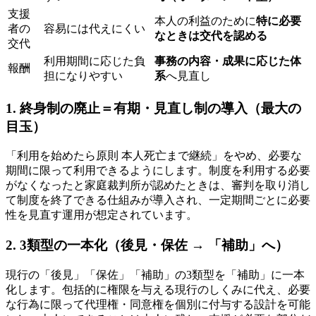
支援
本人の利益のために
特に必要
者の
容易には代えにくい
なときは交代を認める
交代
利用期間に応じた負
事務の内容・成果に応じた体
報酬
担になりやすい
系
へ見直し
1. 終身制の廃止＝有期・見直し制の導入（最大の
目玉）
「利用を始めたら原則 本人死亡まで継続」をやめ、必要な
期間に限って利用できるようにします。制度を利用する必要
がなくなったと家庭裁判所が認めたときは、審判を取り消し
て制度を終了できる仕組みが導入され、一定期間ごとに必要
性を見直す運用が想定されています。
2. 3類型の一本化（後見・保佐 → 「補助」へ）
現行の「後見」「保佐」「補助」の3類型を「補助」に一本
化します。包括的に権限を与える現行のしくみに代え、必要
な行為に限って代理権・同意権を個別に付与する設計を可能