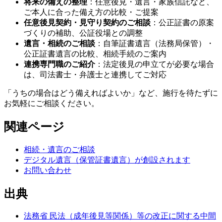
将来の備えの整理
：任意後見・遺言・家族信託など、
ご本人に合った備え方の比較・ご提案
任意後見契約・見守り契約のご相談
：公正証書の原案
づくりの補助、公証役場との調整
遺言・相続のご相談
：自筆証書遺言（法務局保管）・
公正証書遺言の比較、相続手続のご案内
連携専門職のご紹介
：法定後見の申立てが必要な場合
は、司法書士・弁護士と連携してご対応
「うちの場合はどう備えればよいか」など、施行を待たずに
お気軽にご相談ください。
関連ページ
相続・遺言のご相談
デジタル遺言（保管証書遺言）が創設されます
お問い合わせ
出典
法務省 民法（成年後見等関係）等の改正に関する中間