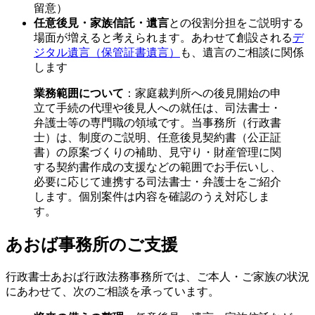
留意）
任意後見・家族信託・遺言
との役割分担をご説明する
場面が増えると考えられます。あわせて創設される
デ
ジタル遺言（保管証書遺言）
も、遺言のご相談に関係
します
業務範囲について
：家庭裁判所への後見開始の申
立て手続の代理や後見人への就任は、司法書士・
弁護士等の専門職の領域です。当事務所（行政書
士）は、制度のご説明、任意後見契約書（公正証
書）の原案づくりの補助、見守り・財産管理に関
する契約書作成の支援などの範囲でお手伝いし、
必要に応じて連携する司法書士・弁護士をご紹介
します。個別案件は内容を確認のうえ対応しま
す。
あおば事務所のご支援
行政書士あおば行政法務事務所では、ご本人・ご家族の状況
にあわせて、次のご相談を承っています。