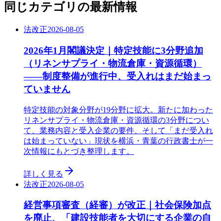
同じカテゴリの最新情報
法改正
2026-08-05
2026年1月閣議決定｜特定技能に3分野追加
（リネンサプライ・物流倉庫・資源循環）
——制度整備が進行中、受入れはまだ始まっ
ていません
特定技能の対象分野が19分野に拡大。新たに加わった
リネンサプライ・物流倉庫・資源循環の3分野につい
て、業務内容と受入企業の要件、そして「まだ受入れ
は始まっていない」現状を横浜・青葉の行政書士が一
次情報にもとづき整理します。
詳しく見る
法改正
2026-08-05
経営事項審査（経審）が改正｜社会保険加点
を廃止、「建設技能者を大切にする企業の自