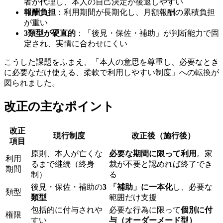
者が代理し、本人の自己決定が後退しやすい
報酬負担
：利用期間が長期化し、月額報酬の累積負担
が重い
3類型が硬直的
：「後見・保佐・補助」が判断能力で固
定され、実情に合わせにくい
こうした課題をふまえ、「本人の意思を尊重し、必要なとき
に必要なだけ使える、柔軟で利用しやすい制度」への転換が
図られました。
改正の主なポイント
改正
現行制度
改正後（施行後）
項目
原則、本人が亡くな
必要な期間に限って利用
。家
利用
るまで継続（終身
裁が不要と認めれば終了でき
期間
制）
る
後見・保佐・補助の
3
「補助」に一本化
し、必要な
類型
類型
範囲だけ支援
包括的に付与されや
必要な行為に限って
個別に付
権限
すい
与（オーダーメード型）