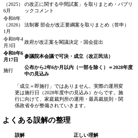
（2025）
の改正に関する中間試案」を取りまとめ・パブリ
6月
ックコメント
令和8年
（2026）
法制審 部会が改正要綱案を取りまとめ（答申）
1月
令和8年4
政府が改正案を閣議決定・国会提出
月3日
令和8年6
参議院本会議で可決・成立（改正民法）
月17日
公布から2年6か月以内（一部を除く）＝2028年度
施行
中の見込み
「成立＝即施行」ではありません。実際の運用変
更は施行日（2028年度中の見込み）からです。施
行に向けて、家庭裁判所の運用・最高裁規則・関
係政省令が整備されていきます。
よくある誤解の整理
誤解
正しい理解