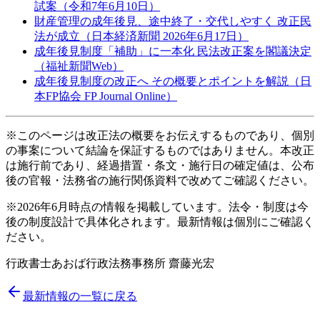
試案（令和7年6月10日）
財産管理の成年後見、途中終了・交代しやすく 改正民
法が成立（日本経済新聞 2026年6月17日）
成年後見制度「補助」に一本化 民法改正案を閣議決定
（福祉新聞Web）
成年後見制度の改正へ その概要とポイントを解説（日
本FP協会 FP Journal Online）
※このページは改正法の概要をお伝えするものであり、個別
の事案について結論を保証するものではありません。本改正
は施行前であり、経過措置・条文・施行日の確定値は、公布
後の官報・法務省の施行関係資料で改めてご確認ください。
※2026年6月時点の情報を掲載しています。法令・制度は今
後の制度設計で具体化されます。最新情報は個別にご確認く
ださい。
行政書士あおば行政法務事務所 齋藤光宏
最新情報の一覧に戻る