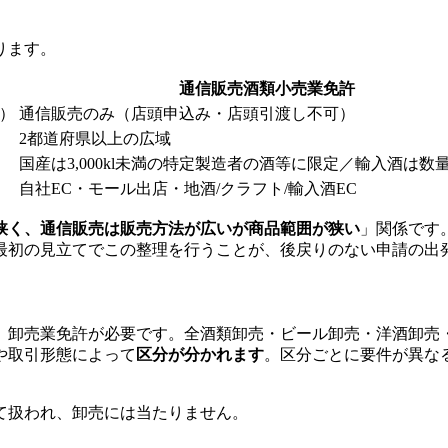
ります。
通信販売酒類小売業免許
）
通信販売のみ（店頭申込み・店頭引渡し不可）
2都道府県以上の広域
国産は3,000kl未満の特定製造者の酒等に限定／輸入酒は数
自社EC・モール出店・地酒/クラフト/輸入酒EC
狭く、通信販売は販売方法が広いが商品範囲が狭い
」関係です
最初の見立てでこの整理を行うことが、後戻りのない申請の出
、卸売業免許が必要です。全酒類卸売・ビール卸売・洋酒卸売
や取引形態によって
区分が分かれます
。区分ごとに要件が異な
て扱われ、卸売には当たりません。