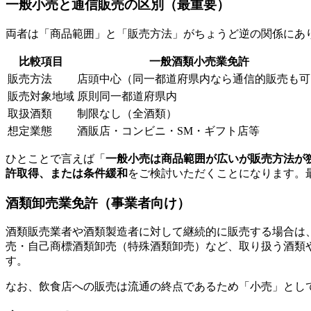
一般小売と通信販売の区別（最重要）
両者は「商品範囲」と「販売方法」がちょうど逆の関係にあ
比較項目
一般酒類小売業免許
販売方法
店頭中心（同一都道府県内なら通信的販売も可
販売対象地域
原則同一都道府県内
取扱酒類
制限なし（全酒類）
想定業態
酒販店・コンビニ・SM・ギフト店等
ひとことで言えば「
一般小売は商品範囲が広いが販売方法が
許取得、または条件緩和
をご検討いただくことになります。
酒類卸売業免許（事業者向け）
酒類販売業者や酒類製造者に対して継続的に販売する場合は
売・自己商標酒類卸売（特殊酒類卸売）など、取り扱う酒類
す。
なお、飲食店への販売は流通の終点であるため「小売」とし