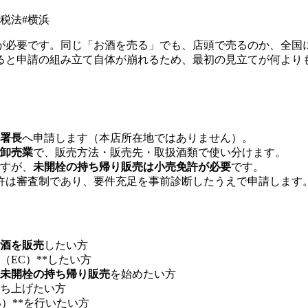
税法
#
横浜
が必要です。同じ「お酒を売る」でも、店頭で売るのか、全国
ると申請の組み立て自体が崩れるため、最初の見立てが何より
署長
へ申請します（本店所在地ではありません）。
卸売業
で、販売方法・販売先・取扱酒類で使い分けます。
すが、
未開栓の持ち帰り販売は小売免許が必要
です。
許は審査制であり、要件充足を事前診断したうえで申請します
酒を販売
したい方
EC）**したい方
未開栓の持ち帰り販売
を始めたい方
ち上げたい方
B）**を行いたい方