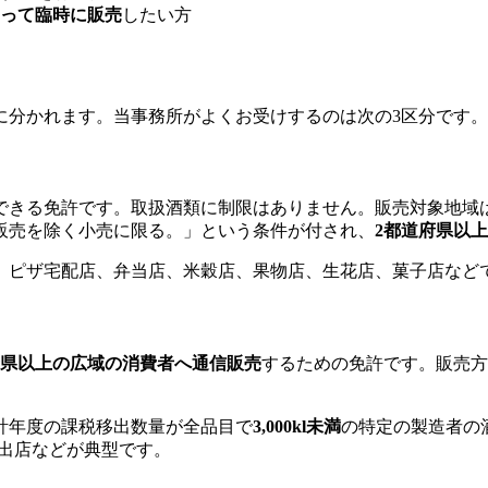
って臨時に販売
したい方
に分かれます。当事務所がよくお受けするのは次の3区分です。
できる免許です。取扱酒類に制限はありません。販売対象地域
販売を除く小売に限る。」という条件が付され、
2都道府県以
、ピザ宅配店、弁当店、米穀店、果物店、生花店、菓子店など
府県以上の広域の消費者へ通信販売
するための免許です。販売方
計年度の課税移出数量が全品目で
3,000kl未満
の特定の製造者の
ル出店などが典型です。