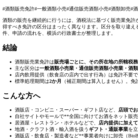
#
酒類販売免許
#
一般酒類小売
#
通信販売酒類小売
#
酒類卸売
#
酒
酒類の販売を継続的に行うには、酒税法に基づく販売業免許
得すべき免許の区分はまったく異なります。区分を取り違え
件、申請の流れを、横浜の行政書士が整理します。
結論
酒類販売業免許は
販売場ごとに、その所在地の所轄税務
主な区分は
一般酒類小売業・通信販売酒類小売業・酒類
店内飲用提供（飲食店の店内で出す行為）は免許不要で
標準処理期間は
2か月
（補正期間は算入しません）。免
こんな方へ
酒販店・コンビニ・スーパー・ギフト店など、
店頭でお
自社サイトやモールで**全国に向けてお酒をネット販売（
居酒屋・レストラン・ホテルなどで、
店内提供に加えて
地酒・クラフト酒・輸入酒を扱う
ギフト・通販事業
を立
酒販店・飲食店・製造者など**事業者向けに卸売（Bto