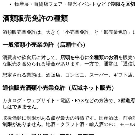
物産展・百貨店フェア・観光イベントなどで
期限を区切
酒類販売免許の種類
酒類販売業免許は、大きく「小売業免許」と「卸売業免許」
一般酒類小売業免許（店頭中心）
消費者や飲食店に対して、
店頭を中心に全種類のお酒
を販売
な販売を含められる場合があります。一方で、通常は「通信
想定される業態は、酒販店、コンビニ、スーパー、ギフト店
通信販売酒類小売業免許（広域ネット販売）
カタログ・ウェブサイト・電話・FAXなどの方法で、
2都道
しはできません
。
取扱酒類に制限がある点が最大の特徴です。国産酒は、前会
制限がありません
。地酒・クラフト酒・輸入酒のEC、モー