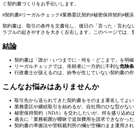
ぐ契約書づくりをお手伝いします。
#
契約書
#
リーガルチェック
#
業務委託契約
#
秘密保持契約
#
横浜
契約書は、取引の条件を文書化し、後日の「言った・言わな
ラブルの起きやすさを大きく左右します。このページでは、
結論
契約書は「誰が・いつまでに・何を・どこまで」を明確
リーガルチェックでは、依頼者に一方的に不利な
危険条
行政書士が扱えるのは、紛争が生じていない契約書の作
こんなお悩みはありませんか
取引先から送られてきた契約書をそのまま署名してよい
業務委託や継続取引を始めるが、自社用のひな型がない
秘密保持契約（NDA）を交わしたいが、何を盛り込め
過去に「業務範囲が曖昧で追加費用を請求できなかった
契約書の準拠法や管轄裁判所の欄が空欄のまま運用され