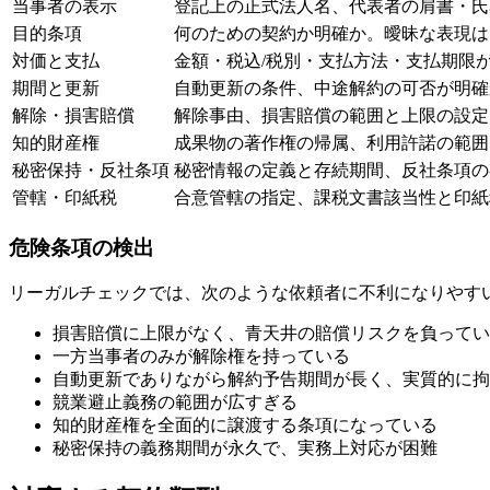
当事者の表示
登記上の正式法人名、代表者の肩書・氏
目的条項
何のための契約か明確か。曖昧な表現は
対価と支払
金額・税込/税別・支払方法・支払期限
期間と更新
自動更新の条件、中途解約の可否が明確
解除・損害賠償
解除事由、損害賠償の範囲と上限の設定
知的財産権
成果物の著作権の帰属、利用許諾の範囲
秘密保持・反社条項
秘密情報の定義と存続期間、反社条項の
管轄・印紙税
合意管轄の指定、課税文書該当性と印紙
危険条項の検出
リーガルチェックでは、次のような依頼者に不利になりやす
損害賠償に上限がなく、青天井の賠償リスクを負ってい
一方当事者のみが解除権を持っている
自動更新でありながら解約予告期間が長く、実質的に拘
競業避止義務の範囲が広すぎる
知的財産権を全面的に譲渡する条項になっている
秘密保持の義務期間が永久で、実務上対応が困難