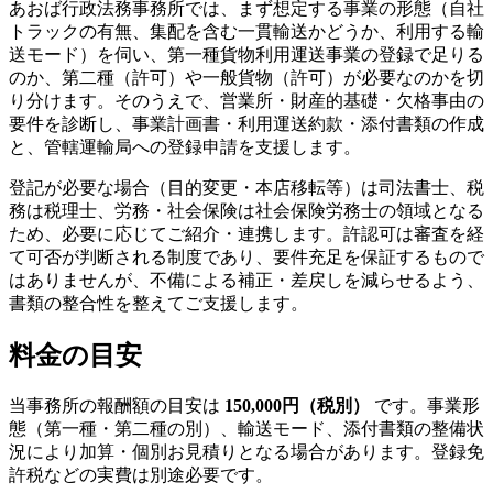
あおば行政法務事務所では、まず想定する事業の形態（自社
トラックの有無、集配を含む一貫輸送かどうか、利用する輸
送モード）を伺い、第一種貨物利用運送事業の登録で足りる
のか、第二種（許可）や一般貨物（許可）が必要なのかを切
り分けます。そのうえで、営業所・財産的基礎・欠格事由の
要件を診断し、事業計画書・利用運送約款・添付書類の作成
と、管轄運輸局への登録申請を支援します。
登記が必要な場合（目的変更・本店移転等）は司法書士、税
務は税理士、労務・社会保険は社会保険労務士の領域となる
ため、必要に応じてご紹介・連携します。許認可は審査を経
て可否が判断される制度であり、要件充足を保証するもので
はありませんが、不備による補正・差戻しを減らせるよう、
書類の整合性を整えてご支援します。
料金の目安
当事務所の報酬額の目安は
150,000円（税別）
です。事業形
態（第一種・第二種の別）、輸送モード、添付書類の整備状
況により加算・個別お見積りとなる場合があります。登録免
許税などの実費は別途必要です。