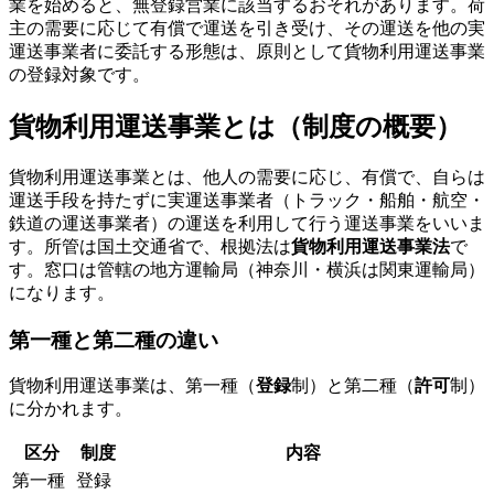
業を始めると、無登録営業に該当するおそれがあります。荷
主の需要に応じて有償で運送を引き受け、その運送を他の実
運送事業者に委託する形態は、原則として貨物利用運送事業
の登録対象です。
貨物利用運送事業とは（制度の概要）
貨物利用運送事業とは、他人の需要に応じ、有償で、自らは
運送手段を持たずに実運送事業者（トラック・船舶・航空・
鉄道の運送事業者）の運送を利用して行う運送事業をいいま
す。所管は国土交通省で、根拠法は
貨物利用運送事業法
で
す。窓口は管轄の地方運輸局（神奈川・横浜は関東運輸局）
になります。
第一種と第二種の違い
貨物利用運送事業は、第一種（
登録
制）と第二種（
許可
制）
に分かれます。
区分
制度
内容
第一種
登録