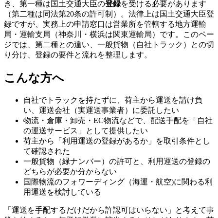
き、第一種は国土交通大臣の
登録
を受ける必要があります
（第二種は同法第20条の許可制）。法律上は国土交通大臣登
録ですが、実務上の申請窓口は営業所を管轄する地方運輸
局・運輸支局（神奈川・横浜は関東運輸局）です。このペー
ジでは、第二種との違い、一般貨物（自社トラック）との切
り分け、登録の要件と流れを整理します。
こんな方へ
自社でトラックを持たずに、荷主から運送を請け負
い、運送会社（実運送事業者）に委託したい
物流・倉庫・卸売・EC物流などで、配送手配を「自社
の運送サービス」として提供したい
荷主から「利用運送の登録があるか」を取引条件とし
て確認された
一般貨物（緑ナンバー）の許可と、利用運送の登録の
どちらが必要か分からない
国際物流のフォワーディング（海運・航空)に関わる利
用運送を検討している
「運送を手配するだけだから許認可はいらない」と考えて事