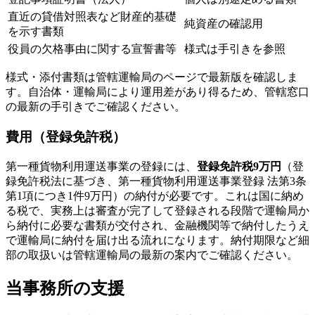
直近の貸借対照表など財産的基礎
純資産の確認用
を示す書類
役員の欠格事由に関する宣誓書等
様式は手引きを参照
様式・添付書類は管轄運輸局のページで最新版を確認しま
す。自治体・運輸局により運用差があり得るため、管轄窓口
の最新の手引きでご確認ください。
費用（登録免許税）
第一種貨物利用運送事業の登録には、
登録免許税9万円
（登
録免許税法に基づき、第一種貨物利用運送事業登録 法第3条
第1項につき1件9万円）の納付が必要です。これは国に納め
る税で、実務上は審査が完了して登録される段階で運輸局か
ら納付に必要な書類が交付され、金融機関等で納付したうえ
で運輸局に納付を届け出る流れになります。納付期限など細
部の取扱いは管轄運輸局の最新の案内でご確認ください。
当事務所の支援