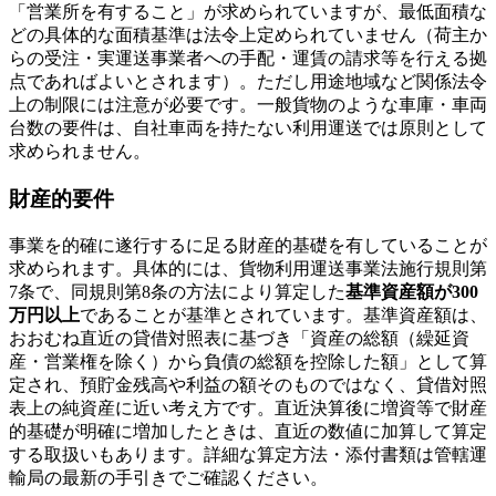
「営業所を有すること」が求められていますが、最低面積な
どの具体的な面積基準は法令上定められていません（荷主か
らの受注・実運送事業者への手配・運賃の請求等を行える拠
点であればよいとされます）。ただし用途地域など関係法令
上の制限には注意が必要です。一般貨物のような車庫・車両
台数の要件は、自社車両を持たない利用運送では原則として
求められません。
財産的要件
事業を的確に遂行するに足る財産的基礎を有していることが
求められます。具体的には、貨物利用運送事業法施行規則第
7条で、同規則第8条の方法により算定した
基準資産額が300
万円以上
であることが基準とされています。基準資産額は、
おおむね直近の貸借対照表に基づき「資産の総額（繰延資
産・営業権を除く）から負債の総額を控除した額」として算
定され、預貯金残高や利益の額そのものではなく、貸借対照
表上の純資産に近い考え方です。直近決算後に増資等で財産
的基礎が明確に増加したときは、直近の数値に加算して算定
する取扱いもあります。詳細な算定方法・添付書類は管轄運
輸局の最新の手引きでご確認ください。