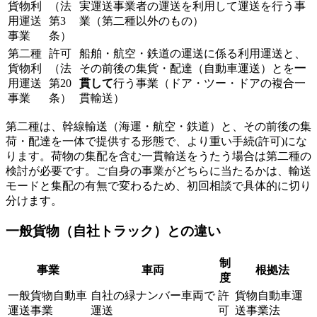
貨物利
（法
実運送事業者の運送を利用して運送を行う事
用運送
第3
業（第二種以外のもの）
事業
条）
第二種
許可
船舶・航空・鉄道の運送に係る利用運送と、
貨物利
（法
その前後の集貨・配達（自動車運送）とを
一
用運送
第20
貫して
行う事業（ドア・ツー・ドアの複合一
事業
条）
貫輸送）
第二種は、幹線輸送（海運・航空・鉄道）と、その前後の集
荷・配達を一体で提供する形態で、より重い手続(許可)にな
ります。荷物の集配を含む一貫輸送をうたう場合は第二種の
検討が必要です。ご自身の事業がどちらに当たるかは、輸送
モードと集配の有無で変わるため、初回相談で具体的に切り
分けます。
一般貨物（自社トラック）との違い
制
事業
車両
根拠法
度
一般貨物自動車
自社の緑ナンバー車両で
許
貨物自動車運
運送事業
運送
可
送事業法