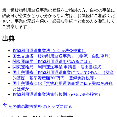
第一種貨物利用運送事業の登録をご検討の方、自社の事業に
許認可が必要かどうか分からない方は、お気軽にご相談くだ
さい。事業の形態を伺い、必要な手続きと進め方を整理して
ご提案します。
出典
貨物利用運送事業法（e-Gov法令検索）
国土交通省「貨物利用運送事業」（物流・自動車局）
関東運輸局「貨物利用運送を始めるには」
関東運輸局「利用運送事業 申請書・届出書様式」
国土交通省「貨物利用運送事業についてQ&A」（財産
的基礎・基準資産額300万円・登録免許税等）
国土交通省 Q13「貨物利用運送事業に係る登録免許税
とは何か」
貨物利用運送事業法施行規則（e-Gov法令検索）
その他の取扱業務
のトップに戻る