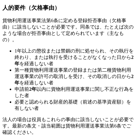
人的要件（欠格事由）
貨物利用運送事業法第6条に定める登録拒否事由（欠格事
由）に該当しないことが必要です。同条では、たとえば次の
ような場合が拒否事由として定められています（主なも
の）。
1年以上の懲役または禁錮の刑に処せられ、その執行を
終わり、または執行を受けることがなくなった日から
2
年
を経過しない者
第一種貨物利用運送事業の登録または第二種貨物利用
運送事業の許可の取消しを受け、その取消しの日から
2
年
を経過しない者
申請前
2年
以内に貨物利用運送事業に関し不正な行為を
した者
必要と認められる財産的基礎（前述の基準資産額）を
有しない者
法人の場合は役員もこれらの事由に該当しないことが必要で
す。最新の条文・該当範囲は貨物利用運送事業法第6条でご
確認ください。