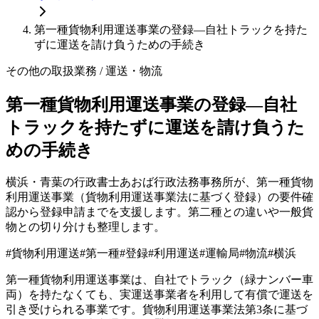
第一種貨物利用運送事業の登録—自社トラックを持た
ずに運送を請け負うための手続き
その他の取扱業務
/ 運送・物流
第一種貨物利用運送事業の登録—自社
トラックを持たずに運送を請け負うた
めの手続き
横浜・青葉の行政書士あおば行政法務事務所が、第一種貨物
利用運送事業（貨物利用運送事業法に基づく登録）の要件確
認から登録申請までを支援します。第二種との違いや一般貨
物との切り分けも整理します。
#
貨物利用運送
#
第一種
#
登録
#
利用運送
#
運輸局
#
物流
#
横浜
第一種貨物利用運送事業は、自社でトラック（緑ナンバー車
両）を持たなくても、実運送事業者を利用して有償で運送を
引き受けられる事業です。貨物利用運送事業法第3条に基づ