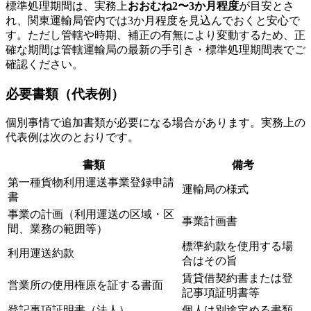
標準処理期間は、実務上
おおむね2〜3か月程度
が目安とさ
れ、関東運輸局管内では3か月程度を見込んでおくと安心で
す。ただし管轄や時期、補正の有無により変動するため、正
確な期間は管轄運輸局の最新の手引き・標準処理期間表でご
確認ください。
必要書類（代表例）
個別事情で追加書類が必要になる場合があります。実務上の
代表例は次のとおりです。
書類
備考
第一種貨物利用運送事業登録申請
運輸局の様式
書
事業の計画（利用運送の区域・区
事業計画書
間、業務の範囲等）
標準約款を使用する場
利用運送約款
合はその旨
賃貸借契約書または登
営業所の使用権原を証する書面
記事項証明書等
登記事項証明書（法人）
個人は別途定める書類