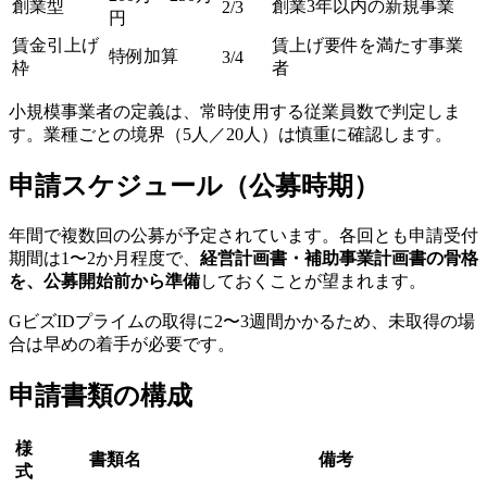
創業型
創業3年以内の新規事業
2/3
円
賃金引上げ
賃上げ要件を満たす事業
特例加算
3/4
枠
者
小規模事業者の定義は、常時使用する従業員数で判定しま
す。業種ごとの境界（5人／20人）は慎重に確認します。
申請スケジュール（公募時期）
年間で複数回の公募が予定されています。各回とも申請受付
期間は1〜2か月程度で、
経営計画書・補助事業計画書の骨格
を、公募開始前から準備
しておくことが望まれます。
GビズIDプライムの取得に2〜3週間かかるため、未取得の場
合は早めの着手が必要です。
申請書類の構成
様
書類名
備考
式