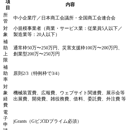
項
内容
目
所
中小企業庁／日本商工会議所・全国商工会連合会
管
対
小規模事業者（商業・サービス業：従業員5人以下／
象
製造業等：20人以下）
補
助
通常枠50万〜250万円、災害支援枠100万〜200万円、
上
創業型200万〜250万円
限
補
助
原則2/3（特例枠で3/4）
率
対
象
機械装置費、広報費、ウェブサイト関連費、展示会等
経
出展費、開発費、雑役務費、借料、委託費、外注費 等
費
電
子
jGrants（GビズIDプライム必須）
申