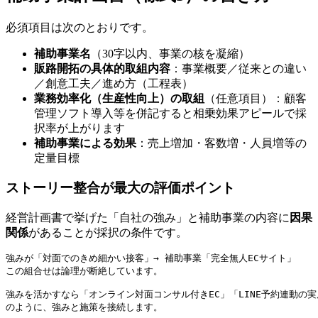
必須項目は次のとおりです。
補助事業名
（30字以内、事業の核を凝縮）
販路開拓の具体的取組内容
：事業概要／従来との違い
／創意工夫／進め方（工程表）
業務効率化（生産性向上）の取組
（任意項目）：顧客
管理ソフト導入等を併記すると相乗効果アピールで採
択率が上がります
補助事業による効果
：売上増加・客数増・人員増等の
定量目標
ストーリー整合が最大の評価ポイント
経営計画書で挙げた「自社の強み」と補助事業の内容に
因果
関係
があることが採択の条件です。
強みが「対面でのきめ細かい接客」→ 補助事業「完全無人ECサイト」

この組合せは論理が断絶しています。

強みを活かすなら「オンライン対面コンサル付きEC」「LINE予約連動の実