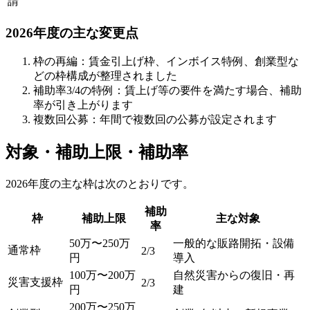
請
2026年度の主な変更点
枠の再編：賃金引上げ枠、インボイス特例、創業型な
どの枠構成が整理されました
補助率3/4の特例：賃上げ等の要件を満たす場合、補助
率が引き上がります
複数回公募：年間で複数回の公募が設定されます
対象・補助上限・補助率
2026年度の主な枠は次のとおりです。
補助
枠
補助上限
主な対象
率
50万〜250万
一般的な販路開拓・設備
通常枠
2/3
円
導入
100万〜200万
自然災害からの復旧・再
災害支援枠
2/3
円
建
200万〜250万