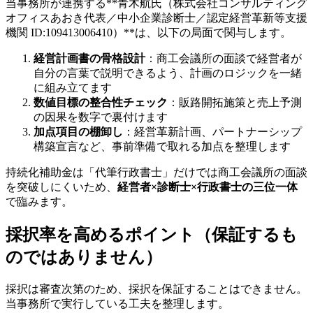
当事務所が連携する**青木航氏（株式会社コンサルティング
オフィスあおき代表／中小企業診断士／認定経営革新等支援
機関 ID:109413006410）**は、以下の局面で関与します。
経営計画書の骨格設計
：商工会議所の面談で経営者が
自分の言葉で説明できるよう、計画のロジックを一緒
に組み立てます
数値目標の整合性チェック
：販路開拓施策と売上予測
の因果を数字で裏付けます
加点項目の棚卸し
：経営革新計画、パートナーシップ
構築宣言など、事前準備で取れる加点を整理します
持続化補助金は「代筆行政書士」だけでは商工会議所の面談
を突破しにくいため、
経営者×診断士×行政書士の三位一体
で臨みます。
採択率を高めるポイント（保証するも
のではありません）
採択は審査次第のため、採択を保証することはできません。
当事務所で実行している工夫を整理します。