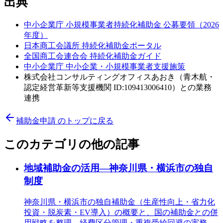
出典
中小企業庁 小規模事業者持続化補助金 公募要領（2026
年度）
日本商工会議所 持続化補助金ポータル
全国商工会連合会 持続化補助金ガイド
中小企業庁 中小企業・小規模事業者支援施策
株式会社コンサルティングオフィスあおき（青木航・
認定経営革新等支援機関 ID:109413006410）との業務
連携
補助金申請
のトップに戻る
このカテゴリの他の記事
地域補助金の活用—神奈川県・横浜市の独自
制度
神奈川県・横浜市の独自補助金（生産性向上・省力化
投資・脱炭素・EV導入）の概要と、国の補助金との併
用戦略を整理。経費区分管理・重複受給回避の実務