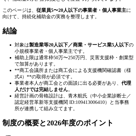
このページは、
従業員5〜20人以下の事業者・個人事業主
に
向けて、持続化補助金の実務を整理します。
結論
対象は
製造業等20人以下／商業・サービス業5人以下
の
小規模事業者・個人事業主です。
補助上限は通常枠50万〜250万円、災害支援枠・創業型
で加算があります。
**商工会議所または商工会による支援機関確認書（様
式4）**の取得が必須です。
事業者本人が商工会との面談に出る必要があり、
代理
人だけでは完結しません
。
経営計画の骨格設計は、青木航氏（中小企業診断士／
認定経営革新等支援機関 ID:109413006410）と当事務
所が連携して組み立てます。
制度の概要と2026年度のポイント