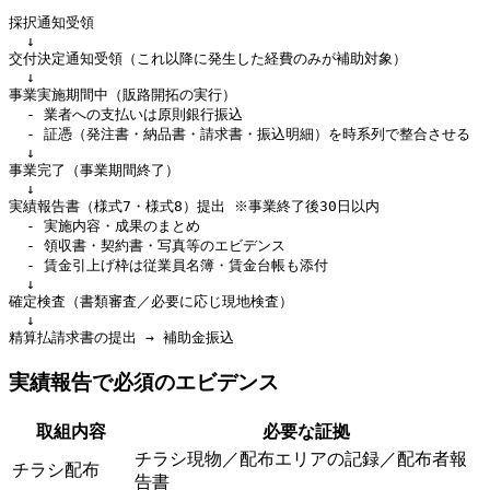
採択通知受領

  ↓

交付決定通知受領（これ以降に発生した経費のみが補助対象）

  ↓

事業実施期間中（販路開拓の実行）

  - 業者への支払いは原則銀行振込

  - 証憑（発注書・納品書・請求書・振込明細）を時系列で整合させる

  ↓

事業完了（事業期間終了）

  ↓

実績報告書（様式7・様式8）提出 ※事業終了後30日以内

  - 実施内容・成果のまとめ

  - 領収書・契約書・写真等のエビデンス

  - 賃金引上げ枠は従業員名簿・賃金台帳も添付

  ↓

確定検査（書類審査／必要に応じ現地検査）

  ↓

実績報告で必須のエビデンス
取組内容
必要な証拠
チラシ現物／配布エリアの記録／配布者報
チラシ配布
告書