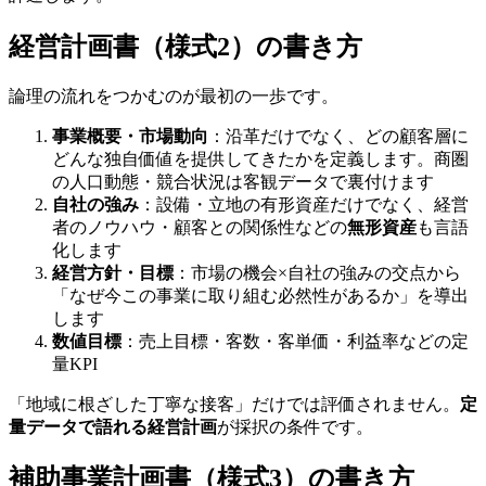
経営計画書（様式2）の書き方
論理の流れをつかむのが最初の一歩です。
事業概要・市場動向
：沿革だけでなく、どの顧客層に
どんな独自価値を提供してきたかを定義します。商圏
の人口動態・競合状況は客観データで裏付けます
自社の強み
：設備・立地の有形資産だけでなく、経営
者のノウハウ・顧客との関係性などの
無形資産
も言語
化します
経営方針・目標
：市場の機会×自社の強みの交点から
「なぜ今この事業に取り組む必然性があるか」を導出
します
数値目標
：売上目標・客数・客単価・利益率などの定
量KPI
「地域に根ざした丁寧な接客」だけでは評価されません。
定
量データで語れる経営計画
が採択の条件です。
補助事業計画書（様式3）の書き方