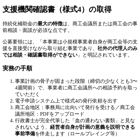
支援機関確認書（様式4）の取得
持続化補助金の
最大の特徴
は、商工会議所または商工会の事
前相談・面談が必須な点です。
公募要領には、「本事業は小規模事業者自身が商工会等の支
援を直接受けながら取り組む事業であり、
社外の代理人のみ
では相談・確認書取得ができない
」と明記されています。
実務の手順
事業計画の骨子が固まった段階（締切の少なくとも3〜
4週間前）で、事業者に商工会議所への相談予約を取っ
ていただく
電子申請システム上で様式4の発行依頼を出す
商工会地区：事務局に出向いて発行を受ける／商工会
議所地区：PDFをアップロード
行政書士が完全代筆した「血の通わない書類」と見な
されないよう、
経営者自身が計画の意義を説明できる
事前準備
を伴走します（ロールプレイング等）