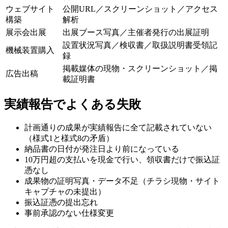
ウェブサイト
公開URL／スクリーンショット／アクセス
構築
解析
展示会出展
出展ブース写真／主催者発行の出展証明
設置状況写真／検収書／取扱説明書受領記
機械装置購入
録
掲載媒体の現物・スクリーンショット／掲
広告出稿
載証明書
実績報告でよくある失敗
計画通りの成果が実績報告に全て記載されていない
（様式1と様式8の矛盾）
納品書の日付が発注日より前になっている
10万円超の支払いを現金で行い、領収書だけで振込証
憑なし
成果物の証明写真・データ不足（チラシ現物・サイト
キャプチャの未提出）
振込証憑の提出忘れ
事前承認のない仕様変更