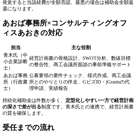
発覚すると当該経費が全額否認、最悪の場合は補助金全額返
還になります。
あおば事務所×コンサルティングオフ
ィスあおきの対応
担当
主な役割
青木氏（中
経営計画書の骨格設計、SWOT分析、数値目標
小企業診断
の整合性、商工会議所面談の事前準備サポート
士）
あおば事務
公募要領の要件チェック、様式作成、商工会議
所（行政書
所とのやりとりの伴走、GビズID・jGrantsの代
士）
理申請、実績報告
持続化補助金は件数が多く、
定型化しやすい一方で経営計画
の深さで差が出る
制度です。青木氏との連携で、経営計画書
の質を確保します。
受任までの流れ