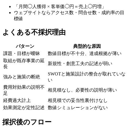
「月間◯人獲得 × 客単価◯円＝売上◯円増」
ウェブサイトならアクセス数・問合せ数・成約率の目
標値
よくある不採択理由
パターン
典型的な原因
課題・目標が曖昧
数値目標が不十分、達成根拠が薄い
取組が既存事業の延
新規性・創意工夫の記述が弱い
長
SWOTと施策設計の整合が取れていな
強みと施策の断絶
い
費用対効果の説明不
相見積なし、必要性の説明が薄い
足
経費過大計上
相見積での妥当性裏付けなし
効果測定が定性記述
数値シミュレーションがない
採択後のフロー