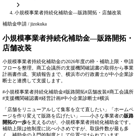
小規模事業者持続化補助金—販路開拓・店舗改装
補助金申請
/ jizokuka
小規模事業者持続化補助金—販路開拓・
店舗改装
小規模事業者持続化補助金の2026年度の枠・補助上限・申請
フローを整理。商工会議所の支援機関確認書の取得から事業
計画書作成、実績報告まで、横浜市の行政書士が中小企業診
断士と連携して支援します。
#
小規模事業者持続化補助金
#
販路開拓
#
店舗改装
#
商工会議所
#
支援機関確認書
#
経営計画
#
中小企業診断士
#
横浜
「店舗をリニューアルして集客を立て直したい」「ホームペ
ージを作り変えて販路を広げたい」——小さな事業者の
販路
開拓の一歩
を支えるのが、小規模事業者持続化補助金です。
補助上限は他制度に比べ小さめですが、取扱件数が最も多
く、補助金の入門的制度として位置づけられています。