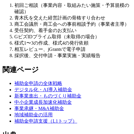
初回ご相談（事業内容・取組みたい施策・予算規模の
確認）
青木氏を交えた経営計画の骨格すり合わせ
商工会議所・商工会への事前相談予約（事業者主導）
受任契約、着手金のお支払い
GビズIDプライム取得（未取得の場合）
様式1〜3の作成、様式4の発行依頼
相互レビュー、jGrantsで電子申請
採択後、交付申請・事業実施・実績報告
関連ページ
補助金申請の全体戦略
デジタル化・AI導入補助金
新事業進出・ものづくり補助金
中小企業成長加速化補助金
事業承継・M&A補助金
地域補助金の活用
補助金申請支援（L1トップ）