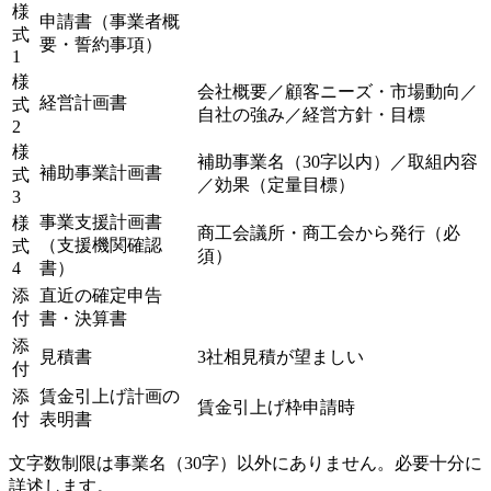
様
申請書（事業者概
式
要・誓約事項）
1
様
会社概要／顧客ニーズ・市場動向／
経営計画書
式
自社の強み／経営方針・目標
2
様
補助事業名（30字以内）／取組内容
補助事業計画書
式
／効果（定量目標）
3
事業支援計画書
様
商工会議所・商工会から発行（必
（支援機関確認
式
須）
4
書）
添
直近の確定申告
付
書・決算書
添
見積書
3社相見積が望ましい
付
添
賃金引上げ計画の
賃金引上げ枠申請時
付
表明書
文字数制限は事業名（30字）以外にありません。必要十分に
詳述します。